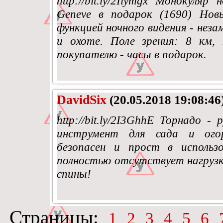
http://bit.ly/2Iiymgx Монокуляр
Geneve в подарок (1690) Нов
функцией ночного видения - неза
и охоте. Поле зрения: 8 км,
покупателю - часы в подарок.
DavidSix
(20.05.2018 19:08:46
http://bit.ly/2I3GhhE Торнадо 
инструмент для сада и огор
безопасен и прост в использ
полностью отсутствует нагрузк
спины!
Страницы:
1
2
3
4
5
6