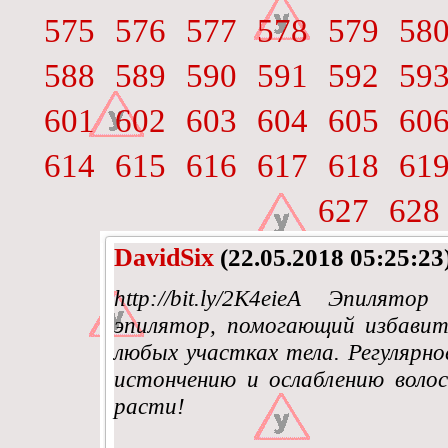
575
576
577
578
579
58
588
589
590
591
592
59
601
602
603
604
605
60
614
615
616
617
618
61
627
628
DavidSix
(22.05.2018 05:25:23
http://bit.ly/2K4eieA Эпилят
эпилятор, помогающий избави
любых участках тела. Регулярн
истончению и ослаблению волос
расти!