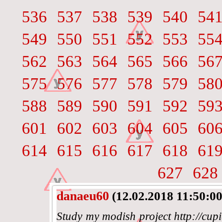
536
537
538
539
540
54
549
550
551
552
553
55
562
563
564
565
566
56
575
576
577
578
579
58
588
589
590
591
592
59
601
602
603
604
605
60
614
615
616
617
618
61
627
628
danaeu60
(12.02.2018 11:50:00
Study my modish project http://cupi