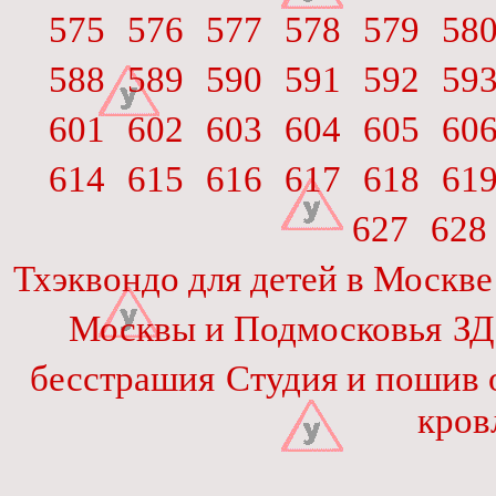
575
576
577
578
579
58
588
589
590
591
592
59
601
602
603
604
605
60
614
615
616
617
618
61
627
628
Тхэквондо для детей в Москве
Москвы и Подмосковья
ЗД
бесстрашия
Студия и пошив 
кров