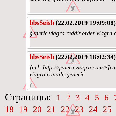
bbsSeish
(22.02.2019 19:09:08)
generic viagra reddit order viagra 
bbsSeish
(22.02.2019 18:02:34)
[url=http://qenericviaqra.com/#]
viagra canada generic
Страницы:
1
2
3
4
5
6
18
19
20
21
22
23
24
25