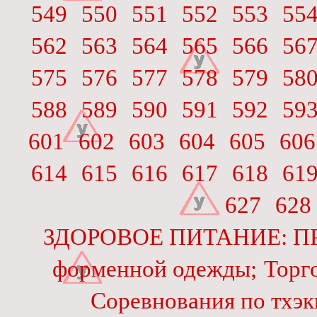
549
550
551
552
553
55
562
563
564
565
566
56
575
576
577
578
579
58
588
589
590
591
592
59
601
602
603
604
605
606
614
615
616
617
618
61
627
628
ЗДОРОВОЕ ПИТАНИЕ: П
форменной одежды;
Торг
Соревнования по тхэ