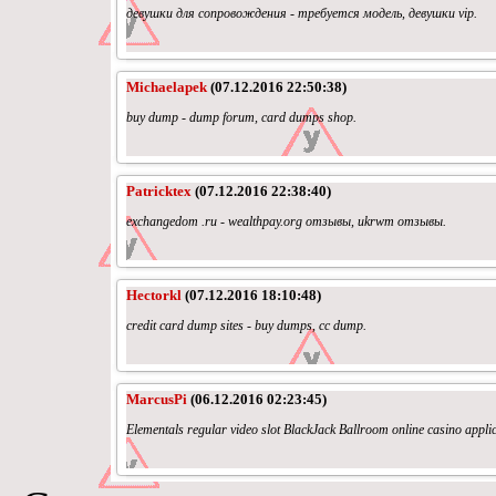
девушки для сопровождения - требуется модель, девушки vip.
Michaelapek
(07.12.2016 22:50:38)
buy dump - dump forum, card dumps shop.
Patricktex
(07.12.2016 22:38:40)
exchangedom .ru - wealthpay.org отзывы, ukrwm отзывы.
Hectorkl
(07.12.2016 18:10:48)
credit card dump sites - buy dumps, cc dump.
MarcusPi
(06.12.2016 02:23:45)
Elementals regular video slot BlackJack Ballroom online casino appl