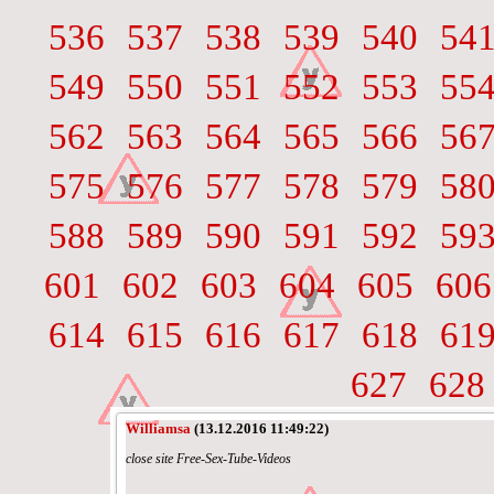
536
537
538
539
540
54
549
550
551
552
553
55
562
563
564
565
566
56
575
576
577
578
579
58
588
589
590
591
592
59
601
602
603
604
605
606
614
615
616
617
618
61
627
628
Williamsa
(13.12.2016 11:49:22)
close site Free-Sex-Tube-Videos