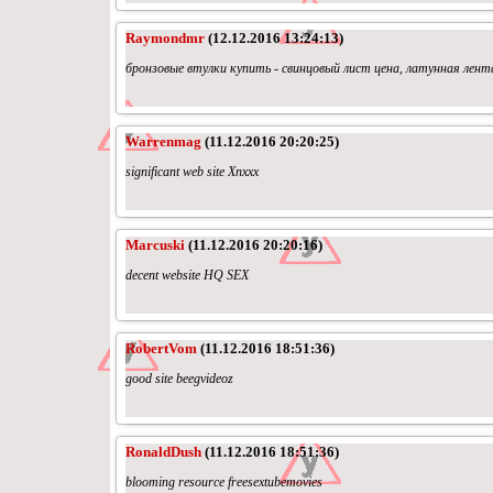
Raymondmr
(12.12.2016 13:24:13)
бронзовые втулки купить - свинцовый лист цена, латунная лент
Warrenmag
(11.12.2016 20:20:25)
significant web site Xnxxx
Marcuski
(11.12.2016 20:20:16)
decent website HQ SEX
RobertVom
(11.12.2016 18:51:36)
good site beegvideoz
RonaldDush
(11.12.2016 18:51:36)
blooming resource freesextubemovies