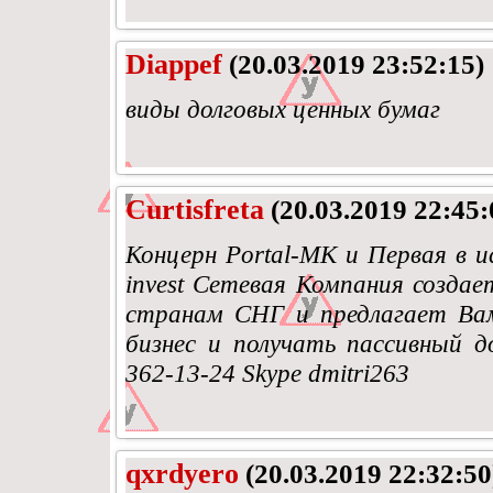
Diappef
(20.03.2019 23:52:15)
виды долговых ценных бумаг
Curtisfreta
(20.03.2019 22:45:
Концерн Portal-MK и Первая в ист
invest Сетевая Компания созда
странам СНГ и предлагает Ва
бизнес и получать пассивный 
362-13-24 Skype dmitri263
qxrdyero
(20.03.2019 22:32:50