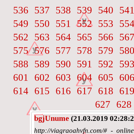
536
537
538
539
540
54
549
550
551
552
553
55
562
563
564
565
566
56
575
576
577
578
579
58
588
589
590
591
592
59
601
602
603
604
605
60
614
615
616
617
618
61
627
628
bgjUnume
(21.03.2019 02:28:2
http://viagraoahvfn.com/# - onli