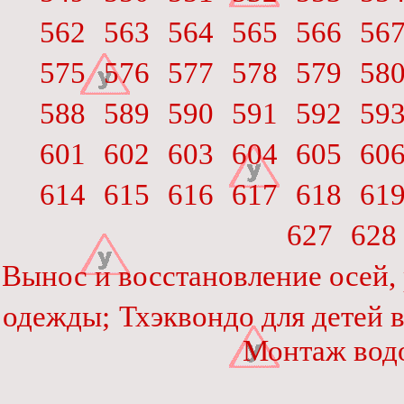
562
563
564
565
566
56
575
576
577
578
579
58
588
589
590
591
592
59
601
602
603
604
605
60
614
615
616
617
618
61
627
628
Вынос и восстановление осей,
одежды;
Тхэквондо для детей 
Монтаж вод