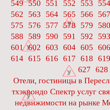
549
550
551
552
553
55
562
563
564
565
566
56
575
576
577
578
579
58
588
589
590
591
592
59
601
602
603
604
605
60
614
615
616
617
618
61
627
628
Отели, гостиницы в Пересл
тхэквондо
Спектр услуг свя
недвижимости на рынке М