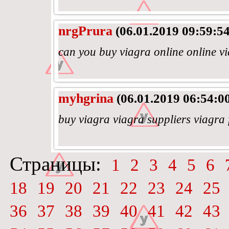
nrgPrura
(06.01.2019 09:59:54
can you buy viagra online online v
myhgrina
(06.01.2019 06:54:0
buy viagra viagra suppliers viagra
Страницы:
1
2
3
4
5
6
18
19
20
21
22
23
24
25
36
37
38
39
40
41
42
43