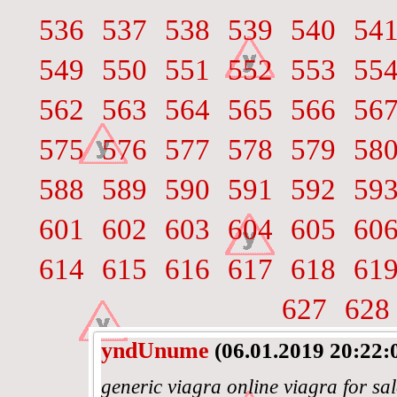
536
537
538
539
540
54
549
550
551
552
553
55
562
563
564
565
566
56
575
576
577
578
579
58
588
589
590
591
592
59
601
602
603
604
605
60
614
615
616
617
618
61
627
628
yndUnume
(06.01.2019 20:22:
generic viagra online viagra for sa