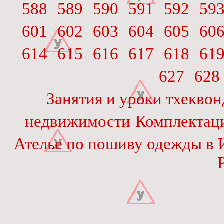
588
589
590
591
592
59
601
602
603
604
605
60
614
615
616
617
618
61
627
628
Занятия и уроки тхеквон
недвижимости
Комплектаци
Ателье по пошиву одежды в 