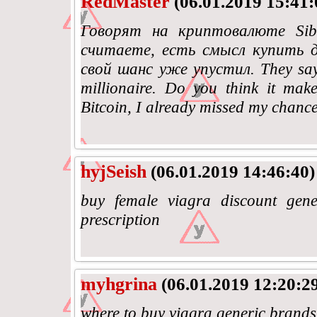
RedMaster
(06.01.2019 15:41:
Говорят на криптовалюте Si
считаете, есть смысл купить
свой шанс уже упустил. They say
millionaire. Do you think it mak
Bitcoin, I already missed my chance
hyjSeish
(06.01.2019 14:46:40)
buy female viagra discount gene
prescription
myhgrina
(06.01.2019 12:20:2
where to buy viagra generic brands 