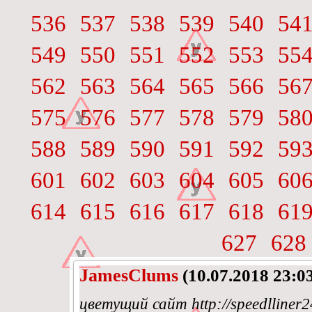
536
537
538
539
540
54
549
550
551
552
553
55
562
563
564
565
566
56
575
576
577
578
579
58
588
589
590
591
592
59
601
602
603
604
605
60
614
615
616
617
618
61
627
628
JamesClums
(10.07.2018 23:0
цветущий сайт http://speedlliner