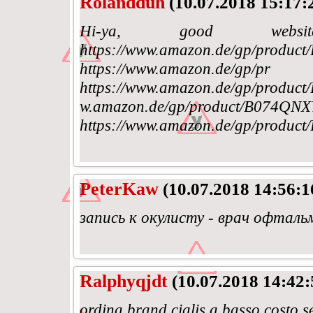
Rolandduh
(10.07.2018 15:17:
Hi-ya, good websi
https://www.amazon.de/gp/produ
https://www.amazon.d
https://www.amazon.de/gp
w.amazon.de/gp/product/B074QNX
https://www.amazon.de/gp/produ
PeterKaw
(10.07.2018 14:56:1
запись к окулисту - врач офтальм
Ralphyqjdt
(10.07.2018 14:42:
ordina brand cialis a basso costo s