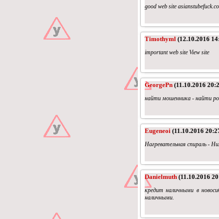
good web site asianstubefuck.c
Timothyml
(12.10.2016 14
important web site View site
GeorgePn
(11.10.2016 20:
найти мошенника - найти ро
Eugeneoi
(11.10.2016 20:2
Нагревательная спираль - Ни
Danielmuth
(11.10.2016 20
кредит наличными в новоси
наличными.