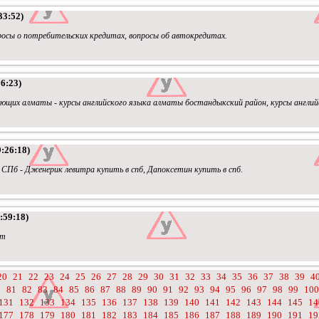
33:52)
просы о потребительских кредитах, вопросы об автокредитах.
6:23)
ающих алматы - курсы английского языка алматы бостандыкский район, курсы англий
:26:18)
СПб - Дженерик левитра купить в спб, Дапоксетин купить в спб.
:59:18)
om
20
21
22
23
24
25
26
27
28
29
30
31
32
33
34
35
36
37
38
39
4
0
81
82
83
84
85
86
87
88
89
90
91
92
93
94
95
96
97
98
99
100
131
132
133
134
135
136
137
138
139
140
141
142
143
144
145
14
177
178
179
180
181
182
183
184
185
186
187
188
189
190
191
19