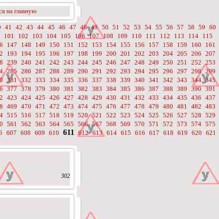
я на главную
0
41
42
43
44
45
46
47
48
49
50
51
52
53
54
55
56
57
58
59
60
101
102
103
104
105
106
107
108
109
110
111
112
113
114
115
6
147
148
149
150
151
152
153
154
155
156
157
158
159
160
161
2
193
194
195
196
197
198
199
200
201
202
203
204
205
206
207
8
239
240
241
242
243
244
245
246
247
248
249
250
251
252
253
4
285
286
287
288
289
290
291
292
293
294
295
296
297
298
299
0
331
332
333
334
335
336
337
338
339
340
341
342
343
344
345
6
377
378
379
380
381
382
383
384
385
386
387
388
389
390
391
2
423
424
425
426
427
428
429
430
431
432
433
434
435
436
437
8
469
470
471
472
473
474
475
476
477
478
479
480
481
482
483
4
515
516
517
518
519
520
521
522
523
524
525
526
527
528
529
0
561
562
563
564
565
566
567
568
569
570
571
572
573
574
575
611
6
607
608
609
610
612
613
614
615
616
617
618
619
620
621
302