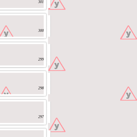
301
300
299
298
297