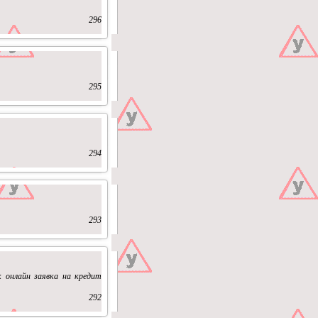
296
295
294
293
к онлайн заявка на кредит
292