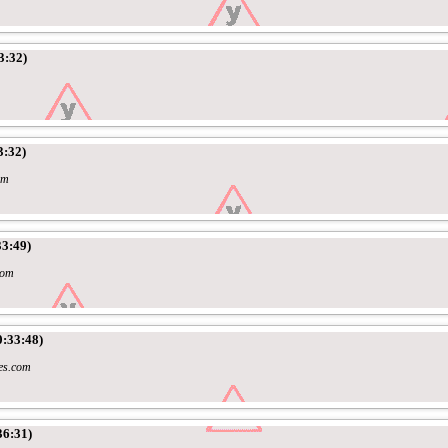
3:32)
3:32)
om
33:49)
com
0:33:48)
bes.com
36:31)