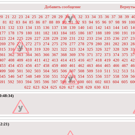
Добавить сообщение
Вернутьс
20
21
22
23
24
25
26
27
28
29
30
31
32
33
34
35
36
37
38
39
4
0
81
82
83
84
85
86
87
88
89
90
91
92
93
94
95
96
97
98
99
100
131
132
133
134
135
136
137
138
139
140
141
142
143
144
145
14
177
178
179
180
181
182
183
184
185
186
187
188
189
190
191
19
223
224
225
226
227
228
229
230
231
232
233
234
235
236
237
23
269
270
271
272
273
274
275
276
277
278
279
280
281
282
283
28
315
316
317
318
319
320
321
322
323
324
325
326
327
328
329
33
361
362
363
364
365
366
367
368
369
370
371
372
373
374
375
37
407
408
409
410
411
412
413
414
415
416
417
418
419
420
421
42
453
454
455
456
457
458
459
460
461
462
463
464
465
466
467
46
499
500
501
502
503
504
505
506
507
508
509
510
511
512
513
51
545
546
547
548
549
550
551
552
553
554
555
556
557
558
559
56
591
592
593
594
595
596
597
598
599
600
601
602
603
604
605
60
622
623
624
625
626
627
628
629
630
631
0:48:34)
2:21)