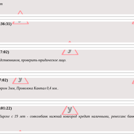
om
:36:31)
27:02)
дственников, проверить юридическое лицо.
7:02)
хром 3мм, Проволока Кантал 0,4 мм..
:01:22)
бирске с 19 лет - совкомбанк нижний новгород кредит наличными, ренессанс бан