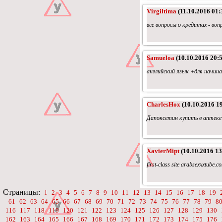
Virgiltima
(11.10.2016 01:
все вопросы о кредитах - во
Samueloa
(10.10.2016 20:5
английский язык +для начин
CharlesHox
(10.10.2016 19
Дапоксетин купить в аптеке 
XavierMipt
(10.10.2016 13
first-class site arabsexxxtube.c
Страницы:
1
2
3
4
5
6
7
8
9
10
11
12
13
14
15
16
17
18
19
61
62
63
64
65
66
67
68
69
70
71
72
73
74
75
76
77
78
79
8
116
117
118
119
120
121
122
123
124
125
126
127
128
129
130
162
163
164
165
166
167
168
169
170
171
172
173
174
175
176