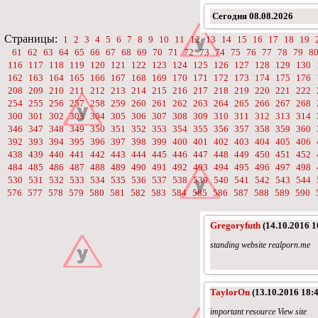
Сегодня
08.08.2026
Страницы:
1
2
3
4
5
6
7
8
9
10
11
12
13
14
15
16
17
18
19
61
62
63
64
65
66
67
68
69
70
71
72
73
74
75
76
77
78
79
8
116
117
118
119
120
121
122
123
124
125
126
127
128
129
130
162
163
164
165
166
167
168
169
170
171
172
173
174
175
176
208
209
210
211
212
213
214
215
216
217
218
219
220
221
222
254
255
256
257
258
259
260
261
262
263
264
265
266
267
268
300
301
302
303
304
305
306
307
308
309
310
311
312
313
314
346
347
348
349
350
351
352
353
354
355
356
357
358
359
360
392
393
394
395
396
397
398
399
400
401
402
403
404
405
406
438
439
440
441
442
443
444
445
446
447
448
449
450
451
452
484
485
486
487
488
489
490
491
492
493
494
495
496
497
498
530
531
532
533
534
535
536
537
538
539
540
541
542
543
544
576
577
578
579
580
581
582
583
584
585
586
587
588
589
590
Gregoryfuth
(14.10.2016 1
standing website realporn.me
TaylorOn
(13.10.2016 18:4
important resource View site