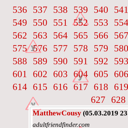
536
537
538
539
540
54
549
550
551
552
553
55
562
563
564
565
566
56
575
576
577
578
579
58
588
589
590
591
592
59
601
602
603
604
605
60
614
615
616
617
618
61
627
628
MatthewCousy
(05.03.2019 23
adultfriendfinder.com