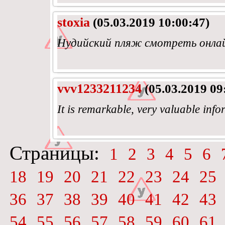
stoxia
(05.03.2019 10:00:47)
Нудийский пляж смотреть онла
vvv1233211234
(05.03.2019 09
It is remarkable, very valuable inf
Страницы:
1
2
3
4
5
6
18
19
20
21
22
23
24
25
36
37
38
39
40
41
42
43
54
55
56
57
58
59
60
61