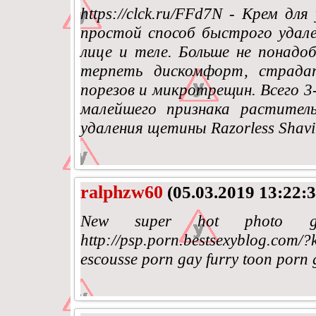
https://clck.ru/FFd7N - Крем д
простой способ быстрого удал
лице и теле. Больше не понадо
терпеть дискомфорт, страда
порезов и микротрещин. Всего 3
малейшего признака растительно
удаления щетины Razorless Shav
ralphzw60
(05.03.2019 13:22:3
New super hot photo galle
http://psp.porn.bestsexyblog.co
escousse porn gay furry toon porn 