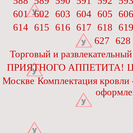
588
589
590
591
592
59
601
602
603
604
605
60
614
615
616
617
618
61
627
628
Торговый и развлекательный
ПРИЯТНОГО АППЕТИТА!
Ц
Москве
Комплектация кровли 
оформле