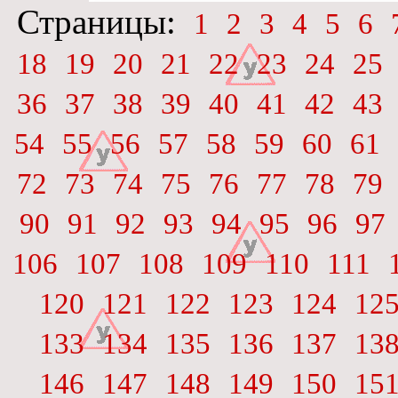
Страницы:
1
2
3
4
5
6
18
19
20
21
22
23
24
25
36
37
38
39
40
41
42
43
54
55
56
57
58
59
60
61
72
73
74
75
76
77
78
79
90
91
92
93
94
95
96
97
106
107
108
109
110
111
120
121
122
123
124
12
133
134
135
136
137
13
146
147
148
149
150
15