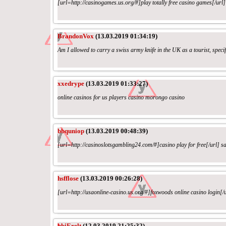
[url=http://casinogames.us.org/#]play totally free casino games[/url
BrandonVox
(13.03.2019 01:34:19)
Am I allowed to carry a swiss army knife in the UK as a tourist, specif
xxedrype
(13.03.2019 01:33:27)
online casinos for us players casino morongo casino
bbquniop
(13.03.2019 00:48:39)
[url=http://casinoslotsgambling24.com/#]casino play for free[/url] s
hsfflose
(13.03.2019 00:26:28)
[url=http://usaonline-casino.us.org/#]foxwoods online casino login[/ur
bbiErelt
(12.03.2019 21:25:32)