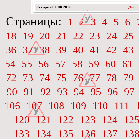
Сегодня
06.08.2026
Добав
Страницы:
1
2
3
4
5
6
18
19
20
21
22
23
24
25
36
37
38
39
40
41
42
43
54
55
56
57
58
59
60
61
72
73
74
75
76
77
78
79
90
91
92
93
94
95
96
97
106
107
108
109
110
111
120
121
122
123
124
12
133
134
135
136
137
13