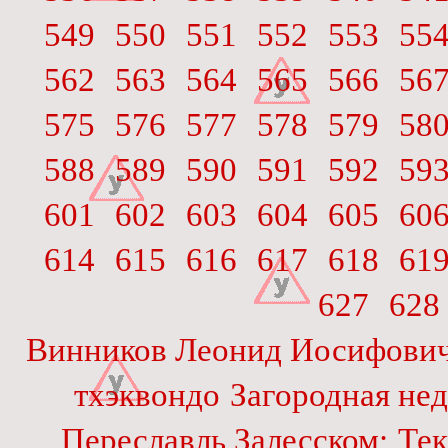
549
550
551
552
553
55
562
563
564
565
566
56
575
576
577
578
579
58
588
589
590
591
592
59
601
602
603
604
605
60
614
615
616
617
618
61
627
628
Винников Леонид Иосифович 
тхэквондо
Загородная не
Переславль Залесском;
Тек