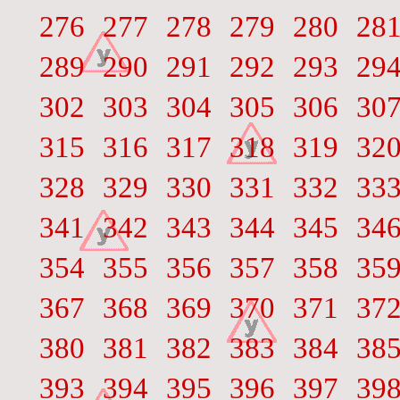
276
277
278
279
280
28
289
290
291
292
293
29
302
303
304
305
306
30
315
316
317
318
319
32
328
329
330
331
332
33
341
342
343
344
345
34
354
355
356
357
358
35
367
368
369
370
371
37
380
381
382
383
384
38
393
394
395
396
397
39