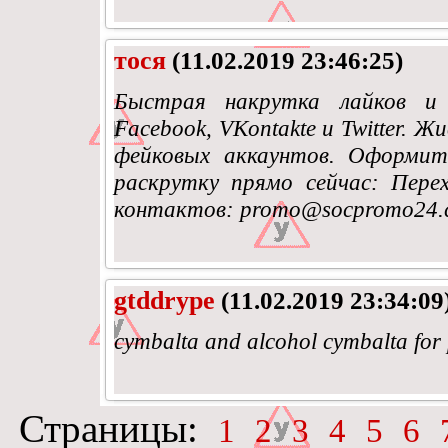
тося
(11.02.2019 23:46:25)
Быстрая накрутка лайков и 
Facebook, VKontakte и Twitter. 
фейковых аккаунтов. Оформите
раскрутку прямо сейчас: Перех
контактов: promo@socpromo24.
gtddrype
(11.02.2019 23:34:09
cymbalta and alcohol cymbalta for
Страницы:
1
2
3
4
5
6