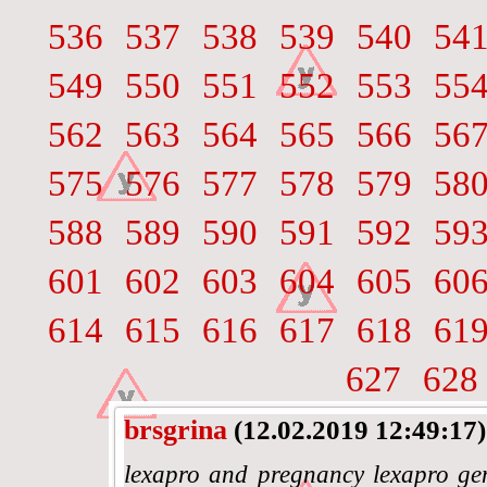
536
537
538
539
540
54
549
550
551
552
553
55
562
563
564
565
566
56
575
576
577
578
579
58
588
589
590
591
592
59
601
602
603
604
605
60
614
615
616
617
618
61
627
628
brsgrina
(12.02.2019 12:49:17)
lexapro and pregnancy lexapro gene