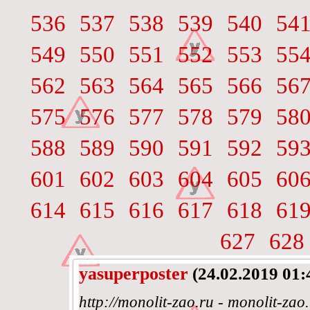
536
537
538
539
540
54
549
550
551
552
553
55
562
563
564
565
566
56
575
576
577
578
579
58
588
589
590
591
592
59
601
602
603
604
605
60
614
615
616
617
618
61
627
628
yasuperposter
(24.02.2019 01:
http://monolit-zao.ru - monolit-zao