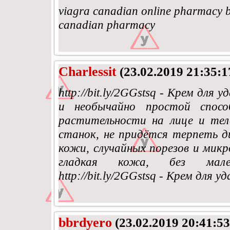
viagra canadian online pharmacy bu
canadian pharmacy
Charlessit
(23.02.2019 21:35:1
http://bit.ly/2GGstsq - Крем для
и необычайно простой спосо
растительности на лице и тел
станок, не придётся терпеть 
кожи, случайных порезов и мик
гладкая кожа, без малей
http://bit.ly/2GGstsq - Крем для 
bbrdyero
(23.02.2019 20:41:53