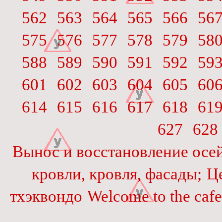
562
563
564
565
566
56
575
576
577
578
579
58
588
589
590
591
592
59
601
602
603
604
605
60
614
615
616
617
618
61
627
628
Вынос и восстановление осей
кровли, кровля, фасады;
Ц
тхэквондо
Welcome to the cafe