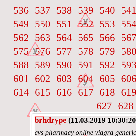
536
537
538
539
540
54
549
550
551
552
553
55
562
563
564
565
566
56
575
576
577
578
579
58
588
589
590
591
592
59
601
602
603
604
605
60
614
615
616
617
618
61
627
628
brhdrype
(11.03.2019 10:30:20
cvs pharmacy online viagra generic 