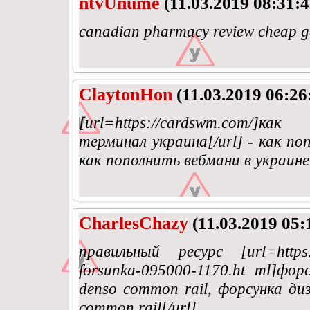
ntvUnume
(11.03.2019 08:31:4
canadian pharmacy review cheap gen
ClaytonHon
(11.03.2019 06:26
[url=https://cardswm.co
терминал украина[/url] - как по
как пополнить вебмани в украине
CharlesChazy
(11.03.2019 05:
правильный ресурс [url=https:/
forsunka-095000-1170.ht ml]фор
denso common rail, форсунка диз
common rail[/url]