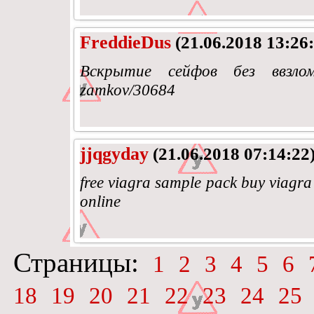
FreddieDus
(21.06.2018 13:26:
Вскрытие сейфов без ввзлома ht
zamkov/30684
jjqgyday
(21.06.2018 07:14:22
free viagra sample pack buy viagra
online
Страницы:
1
2
3
4
5
6
18
19
20
21
22
23
24
25