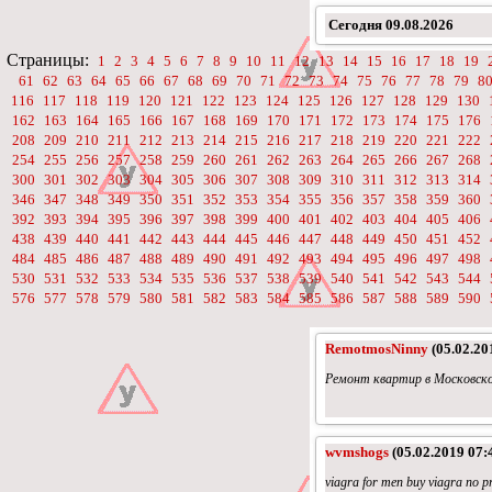
Сегодня
09.08.2026
Страницы:
1
2
3
4
5
6
7
8
9
10
11
12
13
14
15
16
17
18
19
61
62
63
64
65
66
67
68
69
70
71
72
73
74
75
76
77
78
79
8
116
117
118
119
120
121
122
123
124
125
126
127
128
129
130
162
163
164
165
166
167
168
169
170
171
172
173
174
175
176
208
209
210
211
212
213
214
215
216
217
218
219
220
221
222
254
255
256
257
258
259
260
261
262
263
264
265
266
267
268
300
301
302
303
304
305
306
307
308
309
310
311
312
313
314
346
347
348
349
350
351
352
353
354
355
356
357
358
359
360
392
393
394
395
396
397
398
399
400
401
402
403
404
405
406
438
439
440
441
442
443
444
445
446
447
448
449
450
451
452
484
485
486
487
488
489
490
491
492
493
494
495
496
497
498
530
531
532
533
534
535
536
537
538
539
540
541
542
543
544
576
577
578
579
580
581
582
583
584
585
586
587
588
589
590
RemotmosNinny
(05.02.20
Ремонт квартир в Московско
wvmshogs
(05.02.2019 07:
viagra for men buy viagra no pr