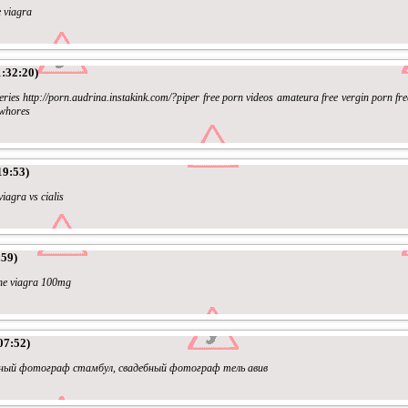
e viagra
:32:20)
eries http://porn.audrina.instakink.com/?piper free porn videos amateura free vergin porn fr
 whores
19:53)
iagra vs cialis
:59)
ine viagra 100mg
07:52)
бный фотограф стамбул, свадебный фотограф тель авив