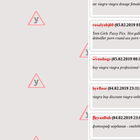
otc viagra viagra dosage femal
rosalynbj60
(05.02.2019 01
Teen Girls Pussy Pics. Hot gall
dettwiller porn round ass porn
wvmshogs
(05.02.2019 00:
buy viagra viagra professional v
hyrflose
(04.02.2019 23:11
viagra buy discount viagra onl
BryanBuh
(04.02.2019 23:
фотограф иордания - сваде