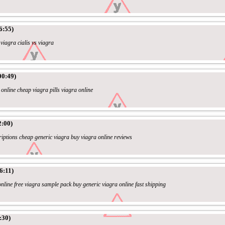
6:55)
iagra cialis vs viagra
00:49)
 online cheap viagra pills viagra online
2:00)
riptions cheap generic viagra buy viagra online reviews
6:11)
online free viagra sample pack buy generic viagra online fast shipping
:30)