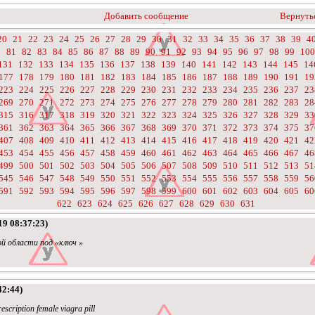
Добавить сообщение
Вернутьс
20
21
22
23
24
25
26
27
28
29
30
31
32
33
34
35
36
37
38
39
4
0
81
82
83
84
85
86
87
88
89
90
91
92
93
94
95
96
97
98
99
100
131
132
133
134
135
136
137
138
139
140
141
142
143
144
145
14
177
178
179
180
181
182
183
184
185
186
187
188
189
190
191
19
223
224
225
226
227
228
229
230
231
232
233
234
235
236
237
23
269
270
271
272
273
274
275
276
277
278
279
280
281
282
283
28
315
316
317
318
319
320
321
322
323
324
325
326
327
328
329
33
361
362
363
364
365
366
367
368
369
370
371
372
373
374
375
37
407
408
409
410
411
412
413
414
415
416
417
418
419
420
421
42
453
454
455
456
457
458
459
460
461
462
463
464
465
466
467
46
499
500
501
502
503
504
505
506
507
508
509
510
511
512
513
51
545
546
547
548
549
550
551
552
553
554
555
556
557
558
559
56
591
592
593
594
595
596
597
598
599
600
601
602
603
604
605
60
622
623
624
625
626
627
628
629
630
631
19 08:37:23)
й области под «ключ »
42:44)
escription female viagra pill