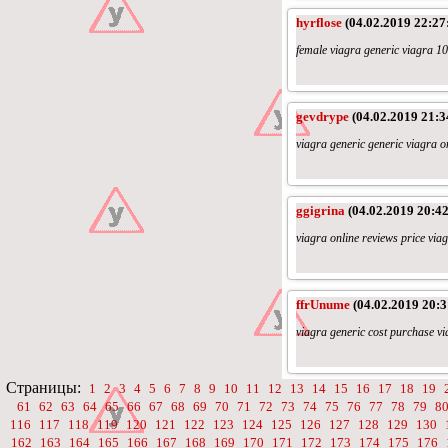
hyrflose
(04.02.2019 22:27
female viagra generic viagra 1
gevdrype
(04.02.2019 21:3
viagra generic generic viagra 
ggigrina
(04.02.2019 20:42
viagra online reviews price via
ffrUnume
(04.02.2019 20:3
viagra generic cost purchase vi
Страницы:
1
2
3
4
5
6
7
8
9
10
11
12
13
14
15
16
17
18
19
61
62
63
64
65
66
67
68
69
70
71
72
73
74
75
76
77
78
79
8
116
117
118
119
120
121
122
123
124
125
126
127
128
129
130
162
163
164
165
166
167
168
169
170
171
172
173
174
175
176