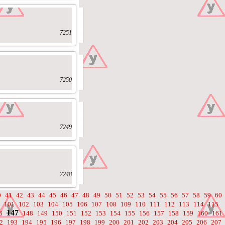
7251
7250
7249
7248
0
41
42
43
44
45
46
47
48
49
50
51
52
53
54
55
56
57
58
59
60
101
102
103
104
105
106
107
108
109
110
111
112
113
114
115
147
6
148
149
150
151
152
153
154
155
156
157
158
159
160
161
2
193
194
195
196
197
198
199
200
201
202
203
204
205
206
207