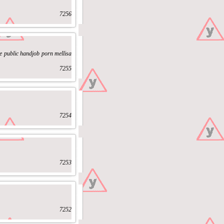
7256
ee public handjob porn mellisa
7255
7254
7253
7252