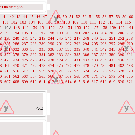
я на главную
0
41
42
43
44
45
46
47
48
49
50
51
52
53
54
55
56
57
58
59
60
101
102
103
104
105
106
107
108
109
110
111
112
113
114
115
147
6
148
149
150
151
152
153
154
155
156
157
158
159
160
161
2
193
194
195
196
197
198
199
200
201
202
203
204
205
206
207
8
239
240
241
242
243
244
245
246
247
248
249
250
251
252
253
4
285
286
287
288
289
290
291
292
293
294
295
296
297
298
299
0
331
332
333
334
335
336
337
338
339
340
341
342
343
344
345
6
377
378
379
380
381
382
383
384
385
386
387
388
389
390
391
2
423
424
425
426
427
428
429
430
431
432
433
434
435
436
437
8
469
470
471
472
473
474
475
476
477
478
479
480
481
482
483
4
515
516
517
518
519
520
521
522
523
524
525
526
527
528
529
0
561
562
563
564
565
566
567
568
569
570
571
572
573
574
575
6
607
608
609
610
611
612
613
614
615
616
617
618
619
620
621
7262