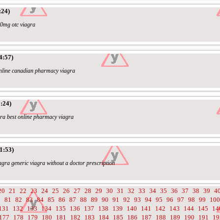
:24)
00mg otc viagra
4:57)
online canadian pharmacy viagra
:24)
gra best online pharmacy viagra
1:53)
agra generic viagra without a doctor prescription
20
21
22
23
24
25
26
27
28
29
30
31
32
33
34
35
36
37
38
39
4
0
81
82
83
84
85
86
87
88
89
90
91
92
93
94
95
96
97
98
99
100
131
132
133
134
135
136
137
138
139
140
141
142
143
144
145
14
177
178
179
180
181
182
183
184
185
186
187
188
189
190
191
19