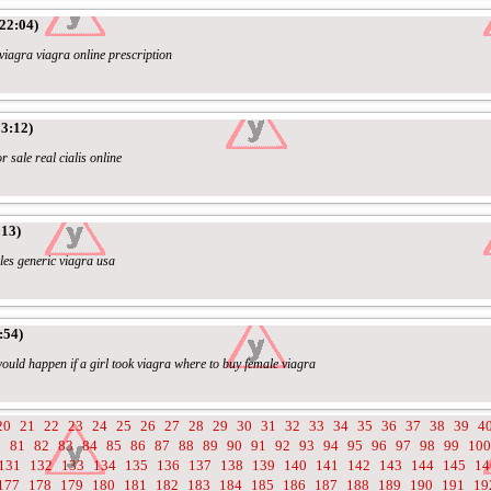
22:04)
 viagra viagra online prescription
3:12)
or sale real cialis online
:13)
les generic viagra usa
:54)
ould happen if a girl took viagra where to buy female viagra
20
21
22
23
24
25
26
27
28
29
30
31
32
33
34
35
36
37
38
39
4
0
81
82
83
84
85
86
87
88
89
90
91
92
93
94
95
96
97
98
99
100
131
132
133
134
135
136
137
138
139
140
141
142
143
144
145
14
177
178
179
180
181
182
183
184
185
186
187
188
189
190
191
19