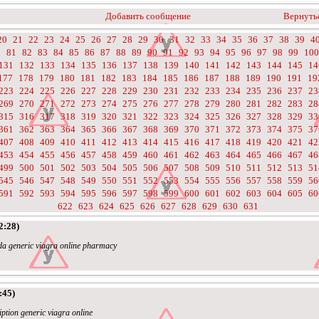
Добавить сообщение
Вернутьс
20
21
22
23
24
25
26
27
28
29
30
31
32
33
34
35
36
37
38
39
4
0
81
82
83
84
85
86
87
88
89
90
91
92
93
94
95
96
97
98
99
100
131
132
133
134
135
136
137
138
139
140
141
142
143
144
145
14
177
178
179
180
181
182
183
184
185
186
187
188
189
190
191
19
223
224
225
226
227
228
229
230
231
232
233
234
235
236
237
23
269
270
271
272
273
274
275
276
277
278
279
280
281
282
283
28
315
316
317
318
319
320
321
322
323
324
325
326
327
328
329
33
361
362
363
364
365
366
367
368
369
370
371
372
373
374
375
37
407
408
409
410
411
412
413
414
415
416
417
418
419
420
421
42
453
454
455
456
457
458
459
460
461
462
463
464
465
466
467
46
499
500
501
502
503
504
505
506
507
508
509
510
511
512
513
51
545
546
547
548
549
550
551
552
553
554
555
556
557
558
559
56
591
592
593
594
595
596
597
598
599
600
601
602
603
604
605
60
622
623
624
625
626
627
628
629
630
631
2:28)
da generic viagra online pharmacy
:45)
iption generic viagra online