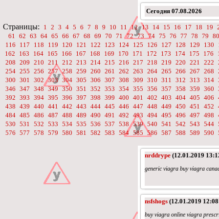
Сегодня
07.08.2026
Страницы:
1
2
3
4
5
6
7
8
9
10
11
12
13
14
15
16
17
18
19
61
62
63
64
65
66
67
68
69
70
71
72
73
74
75
76
77
78
79
8
116
117
118
119
120
121
122
123
124
125
126
127
128
129
130
162
163
164
165
166
167
168
169
170
171
172
173
174
175
176
208
209
210
211
212
213
214
215
216
217
218
219
220
221
222
254
255
256
257
258
259
260
261
262
263
264
265
266
267
268
300
301
302
303
304
305
306
307
308
309
310
311
312
313
314
346
347
348
349
350
351
352
353
354
355
356
357
358
359
360
392
393
394
395
396
397
398
399
400
401
402
403
404
405
406
438
439
440
441
442
443
444
445
446
447
448
449
450
451
452
484
485
486
487
488
489
490
491
492
493
494
495
496
497
498
530
531
532
533
534
535
536
537
538
539
540
541
542
543
544
576
577
578
579
580
581
582
583
584
585
586
587
588
589
590
nrddrype
(12.01.2019 13:1
generic viagra buy viagra cana
nsfshogs
(12.01.2019 12:08
buy viagra online viagra prescr