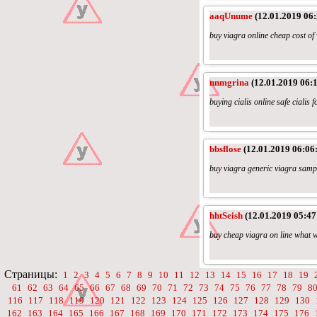
aaqUnume
(12.01.2019 06:
buy viagra online cheap cost of
nnmgrina
(12.01.2019 06:1
buying cialis online safe cialis f
bbsflose
(12.01.2019 06:06
buy viagra generic viagra samp
hhtSeish
(12.01.2019 05:47
buy cheap viagra on line what w
Страницы:
1
2
3
4
5
6
7
8
9
10
11
12
13
14
15
16
17
18
19
61
62
63
64
65
66
67
68
69
70
71
72
73
74
75
76
77
78
79
8
116
117
118
119
120
121
122
123
124
125
126
127
128
129
130
162
163
164
165
166
167
168
169
170
171
172
173
174
175
176