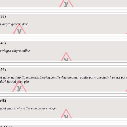
:38)
a viagra generic date
:48)
e viagra viagra online
:56)
d galleries http://free.porn.tv.bloglag.com/?sylvia amatuer adults porn absolutly free sex po
dark haired porn pixs
:48)
gual viagra why is there no generic viagra