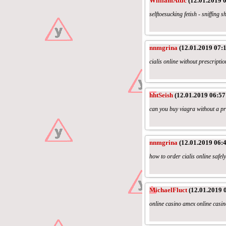
WilliamAttic
(12.01.2019 0
selftoesucking fetish - sniffing s
nnmgrina
(12.01.2019 07:1
cialis online without prescriptio
hhtSeish
(12.01.2019 06:57
can you buy viagra without a pr
nnmgrina
(12.01.2019 06:4
how to order cialis online safely
MichaelFluct
(12.01.2019 
online casino amex online casin