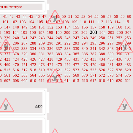
я на главную
0
41
42
43
44
45
46
47
48
49
50
51
52
53
54
55
56
57
58
59
60
101
102
103
104
105
106
107
108
109
110
111
112
113
114
115
6
147
148
149
150
151
152
153
154
155
156
157
158
159
160
161
203
2
193
194
195
196
197
198
199
200
201
202
204
205
206
207
8
239
240
241
242
243
244
245
246
247
248
249
250
251
252
253
4
285
286
287
288
289
290
291
292
293
294
295
296
297
298
299
0
331
332
333
334
335
336
337
338
339
340
341
342
343
344
345
6
377
378
379
380
381
382
383
384
385
386
387
388
389
390
391
2
423
424
425
426
427
428
429
430
431
432
433
434
435
436
437
8
469
470
471
472
473
474
475
476
477
478
479
480
481
482
483
4
515
516
517
518
519
520
521
522
523
524
525
526
527
528
529
0
561
562
563
564
565
566
567
568
569
570
571
572
573
574
575
6
607
608
609
610
611
612
613
614
615
616
617
618
619
620
621
6422