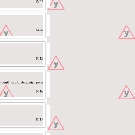
6421
6420
6419
rn adult naruto shippuden porn
6418
6417