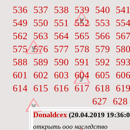
536
537
538
539
540
54
549
550
551
552
553
55
562
563
564
565
566
56
575
576
577
578
579
58
588
589
590
591
592
59
601
602
603
604
605
60
614
615
616
617
618
61
627
628
Donaldcex
(20.04.2019 19:36:0
открыть ооо наследство