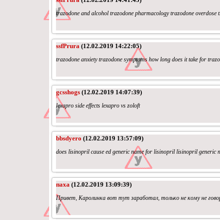
trazodone and alcohol trazodone pharmacology trazodone overdose t
ssfPrura
(12.02.2019 14:22:05)
trazodone anxiety trazodone symptoms how long does it take for traz
gcsshogs
(12.02.2019 14:07:39)
lexapro side effects lexapro vs zoloft
bbsdyero
(12.02.2019 13:57:09)
does lisinopril cause ed generic name for lisinopril lisinopril generi
паха
(12.02.2019 13:09:39)
Привет, Каролинка вот тут заработал, только не кому не говори 