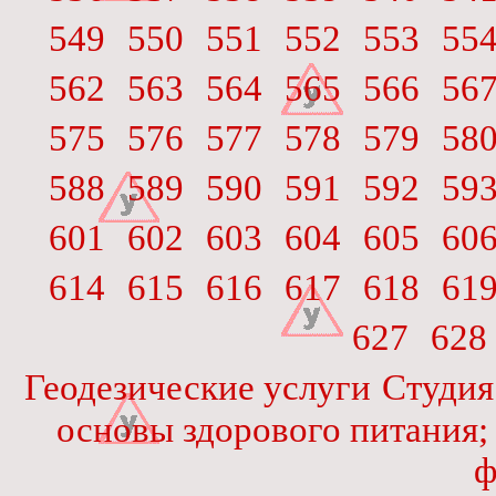
549
550
551
552
553
55
562
563
564
565
566
56
575
576
577
578
579
58
588
589
590
591
592
59
601
602
603
604
605
60
614
615
616
617
618
61
627
628
Геодезические услуги
Студия
основы здорового питания
ф