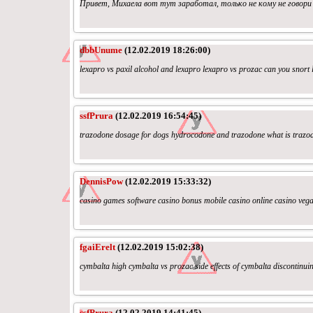
Привет, Михаела вот тут заработал, только не кому не говори бол
dbbUnume
(12.02.2019 18:26:00)
lexapro vs paxil alcohol and lexapro lexapro vs prozac can you snort
ssfPrura
(12.02.2019 16:54:45)
trazodone dosage for dogs hydrocodone and trazodone what is trazod
DennisPow
(12.02.2019 15:33:32)
casino games software casino bonus mobile casino online casino veg
fgaiErelt
(12.02.2019 15:02:38)
cymbalta high cymbalta vs prozac side effects of cymbalta discontinui
ssfPrura
(12.02.2019 14:41:45)