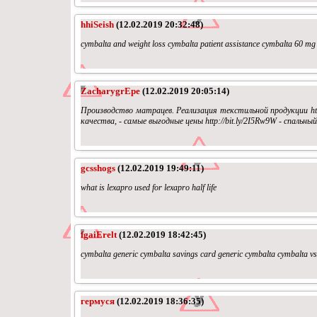
hhiSeish
(12.02.2019 20:32:48)
cymbalta and weight loss cymbalta patient assistance cymbalta 60 m
ZacharygrEpe
(12.02.2019 20:05:14)
Производство матрацев. Реализация текстильной продукции htt
качества, - самые выгодные цены http://bit.ly/2I5Rw9W - спальн
gcsshogs
(12.02.2019 19:49:11)
what is lexapro used for lexapro half life
fgaiErelt
(12.02.2019 18:42:45)
cymbalta generic cymbalta savings card generic cymbalta cymbalta v
гермуся
(12.02.2019 18:36:35)