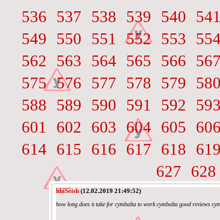
536
537
538
539
540
54
549
550
551
552
553
55
562
563
564
565
566
56
575
576
577
578
579
58
588
589
590
591
592
59
601
602
603
604
605
60
614
615
616
617
618
61
627
628
hhiSeish
(12.02.2019 21:49:52)
how long does it take for cymbalta to work cymbalta good reviews cy