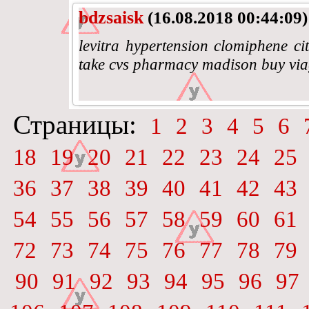
bdzsaisk
(16.08.2018 00:44:09)
levitra hypertension clomiphene ci
take cvs pharmacy madison buy via
Страницы:
1
2
3
4
5
6
18
19
20
21
22
23
24
25
36
37
38
39
40
41
42
43
54
55
56
57
58
59
60
61
72
73
74
75
76
77
78
79
90
91
92
93
94
95
96
97