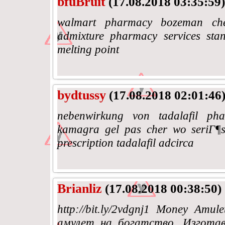
bfuBruit
(17.08.2018 03:35:59)
walmart pharmacy bozeman che
admixture pharmacy services stanl
melting point
bydtussy
(17.08.2018 02:01:46
nebenwirkung von tadalafil pha
kamagra gel pas cher wo seriГ¶s
prescription tadalafil adcirca
Brianliz
(17.08.2018 00:38:50)
http://bit.ly/2vdgnj1 Money Amu
амулет на богатство. Изготав