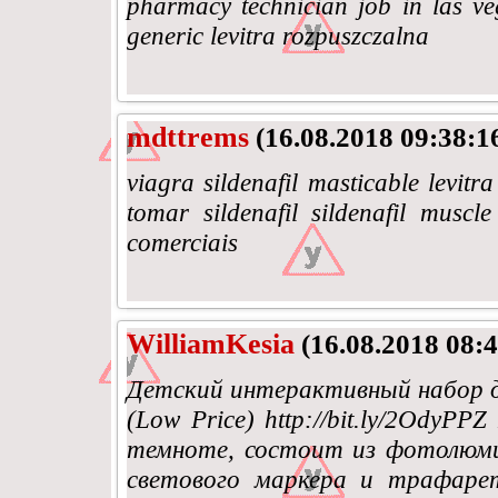
pharmacy technician job in las veg
generic levitra rozpuszczalna
mdttrems
(16.08.2018 09:38:1
viagra sildenafil masticable levitr
tomar sildenafil sildenafil muscl
comerciais
WilliamKesia
(16.08.2018 08:4
Детский интерактивный набор д
(Low Price) http://bit.ly/2OdyP
темноте, состоит из фотолюми
светового маркера и трафарет