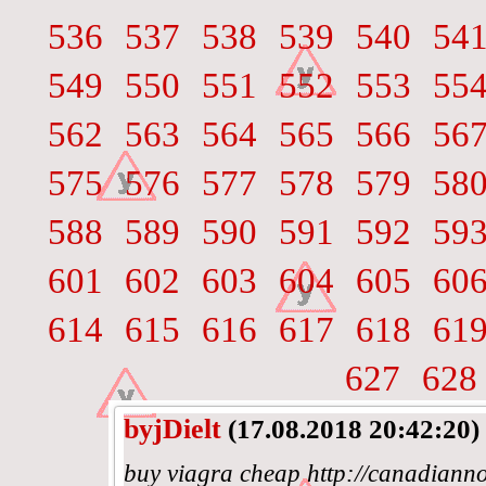
536
537
538
539
540
54
549
550
551
552
553
55
562
563
564
565
566
56
575
576
577
578
579
58
588
589
590
591
592
59
601
602
603
604
605
60
614
615
616
617
618
61
627
628
byjDielt
(17.08.2018 20:42:20)
buy viagra cheap http://canadianno