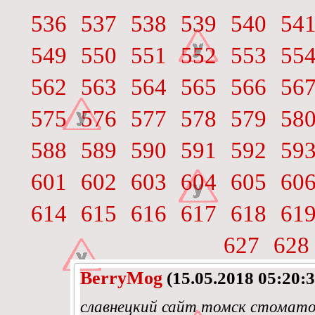
536
537
538
539
540
54
549
550
551
552
553
55
562
563
564
565
566
56
575
576
577
578
579
58
588
589
590
591
592
59
601
602
603
604
605
60
614
615
616
617
618
61
627
628
BerryMog
(15.05.2018 05:20:3
славнецкий сайт томск стомато