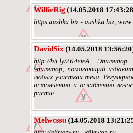
WillieRig
(14.05.2018 17:43:28
https aushka biz - aushka biz, www
DavidSix
(14.05.2018 13:56:20
http://bit.ly/2K4eieA Эпилят
эпилятор, помогающий избави
любых участках тела. Регулярн
истончению и ослаблению волос
расти!
Melwcssu
(14.05.2018 13:21:2
http://glistgzy.ru - kfilewop.ru