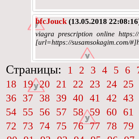
bfcJouck
(13.05.2018 22:08:16
viagra prescription online https
[url=https://susamsokagim.com/#]h
Страницы:
1
2
3
4
5
6
18
19
20
21
22
23
24
25
36
37
38
39
40
41
42
43
54
55
56
57
58
59
60
61
72
73
74
75
76
77
78
79