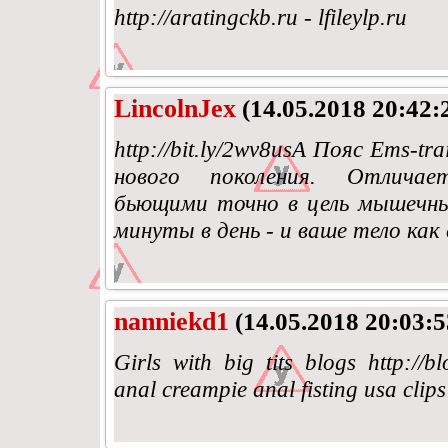
http://aratingckb.ru - lfileylp.ru
LincolnJex
(14.05.2018 20:42:
http://bit.ly/2wv8usA Пояс Ems-t
нового поколения. Отличае
бьющими точно в цель мышечны
минуты в день - и ваше тело как
nanniekd1
(14.05.2018 20:03:5
Girls with big tits blogs http://b
anal creampie anal fisting usa cli