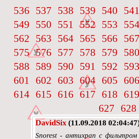
536
537
538
539
540
54
549
550
551
552
553
55
562
563
564
565
566
56
575
576
577
578
579
58
588
589
590
591
592
59
601
602
603
604
605
60
614
615
616
617
618
61
627
628
DavidSix
(11.09.2018 02:04:47
Snorest - антихрап с фильтром дл