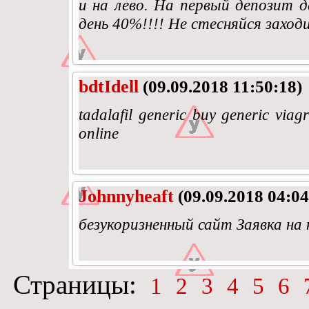
и на лево. На первый депозит 
день 40%!!!! Не стесняйся заход
bdtIdell
(09.09.2018 11:50:18)
tadalafil generic buy generic viagr
online
Johnnyheaft
(09.09.2018 04:04
безукоризненный сайт Заявка на
Страницы:
1
2
3
4
5
6