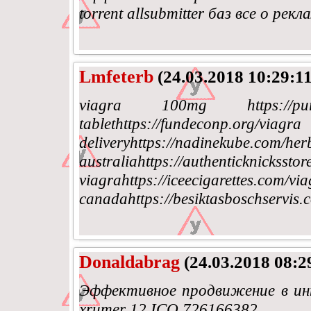
torrent allsubmitter баз все о р
Lmfeterb
(24.03.2018 10:29:11
viagra 100mg https://pur
tablethttps://funde
deliveryhttps://nad
australiahttps://authenticknickssto
viagrahttps://iceecig
canadahttps://besiktasboschservis.
Donaldabrag
(24.03.2018 08:2
Эффективное продвижение в инте
xrumer 12 ICQ 726166382