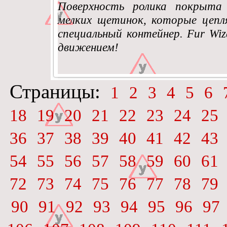
Поверхность ролика покрыта
мелких щетинок, которые цепл
специальный контейнер. Fur Wi
движением!
Страницы:
1
2
3
4
5
6
18
19
20
21
22
23
24
25
36
37
38
39
40
41
42
43
54
55
56
57
58
59
60
61
72
73
74
75
76
77
78
79
90
91
92
93
94
95
96
97