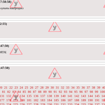
7:58:58)
 купить квадроцикл
2:55)
:47:50)
ORTAL
:47:50)
20
21
22
23
24
25
26
27
28
29
30
31
32
33
34
35
36
37
38
39
4
0
81
82
83
84
85
86
87
88
89
90
91
92
93
94
95
96
97
98
99
100
131
132
133
134
135
136
137
138
139
140
141
142
143
144
145
14
177
178
179
180
181
182
183
184
185
186
187
188
189
190
191
19
223
224
225
226
227
228
229
230
231
232
233
234
235
236
237
23