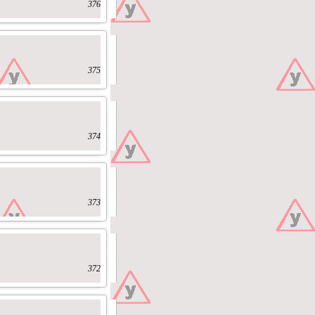
376
375
374
373
372