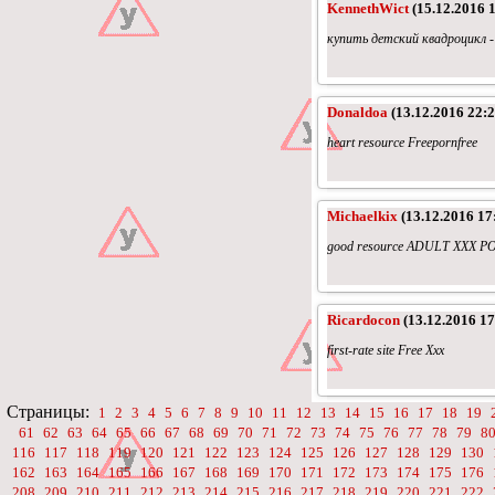
KennethWict
(15.12.2016 1
купить детский квадроцикл -
Donaldoa
(13.12.2016 22:2
heart resource Freepornfree
Michaelkix
(13.12.2016 17
good resource ADULT XXX P
Ricardocon
(13.12.2016 17
first-rate site Free Xxx
Страницы:
1
2
3
4
5
6
7
8
9
10
11
12
13
14
15
16
17
18
19
61
62
63
64
65
66
67
68
69
70
71
72
73
74
75
76
77
78
79
8
116
117
118
119
120
121
122
123
124
125
126
127
128
129
130
162
163
164
165
166
167
168
169
170
171
172
173
174
175
176
208
209
210
211
212
213
214
215
216
217
218
219
220
221
222