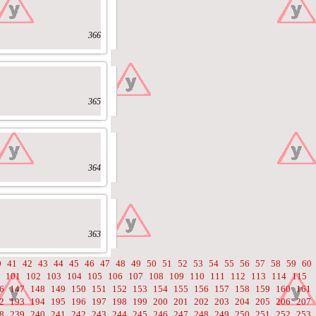
366
365
364
363
0
41
42
43
44
45
46
47
48
49
50
51
52
53
54
55
56
57
58
59
60
101
102
103
104
105
106
107
108
109
110
111
112
113
114
115
6
147
148
149
150
151
152
153
154
155
156
157
158
159
160
161
2
193
194
195
196
197
198
199
200
201
202
203
204
205
206
207
8
239
240
241
242
243
244
245
246
247
248
249
250
251
252
253