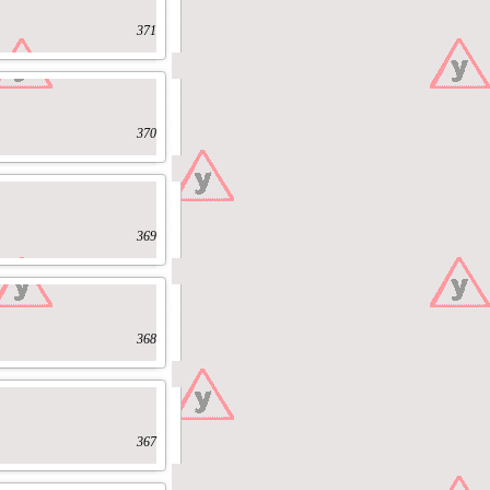
371
370
369
368
367