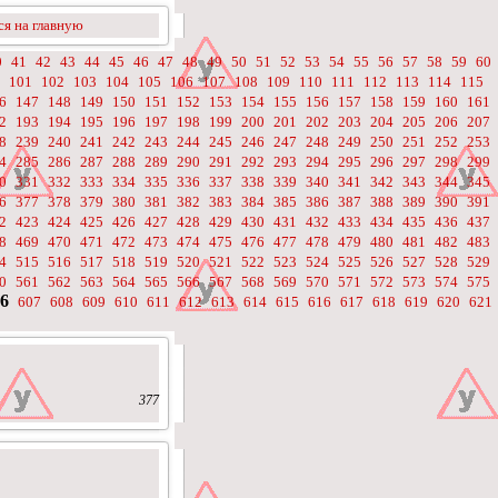
я на главную
0
41
42
43
44
45
46
47
48
49
50
51
52
53
54
55
56
57
58
59
60
101
102
103
104
105
106
107
108
109
110
111
112
113
114
115
6
147
148
149
150
151
152
153
154
155
156
157
158
159
160
161
2
193
194
195
196
197
198
199
200
201
202
203
204
205
206
207
8
239
240
241
242
243
244
245
246
247
248
249
250
251
252
253
4
285
286
287
288
289
290
291
292
293
294
295
296
297
298
299
0
331
332
333
334
335
336
337
338
339
340
341
342
343
344
345
6
377
378
379
380
381
382
383
384
385
386
387
388
389
390
391
2
423
424
425
426
427
428
429
430
431
432
433
434
435
436
437
8
469
470
471
472
473
474
475
476
477
478
479
480
481
482
483
4
515
516
517
518
519
520
521
522
523
524
525
526
527
528
529
0
561
562
563
564
565
566
567
568
569
570
571
572
573
574
575
6
607
608
609
610
611
612
613
614
615
616
617
618
619
620
621
377