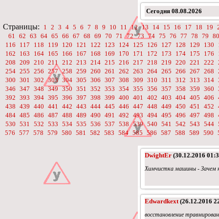
Сегодня
08.08.2026
Страницы:
1
2
3
4
5
6
7
8
9
10
11
12
13
14
15
16
17
18
19
61
62
63
64
65
66
67
68
69
70
71
72
73
74
75
76
77
78
79
8
116
117
118
119
120
121
122
123
124
125
126
127
128
129
130
162
163
164
165
166
167
168
169
170
171
172
173
174
175
176
208
209
210
211
212
213
214
215
216
217
218
219
220
221
222
254
255
256
257
258
259
260
261
262
263
264
265
266
267
268
300
301
302
303
304
305
306
307
308
309
310
311
312
313
314
346
347
348
349
350
351
352
353
354
355
356
357
358
359
360
392
393
394
395
396
397
398
399
400
401
402
403
404
405
406
438
439
440
441
442
443
444
445
446
447
448
449
450
451
452
484
485
486
487
488
489
490
491
492
493
494
495
496
497
498
530
531
532
533
534
535
536
537
538
539
540
541
542
543
544
576
577
578
579
580
581
582
583
584
585
586
587
588
589
590
DwightEr
(30.12.2016 01:3
Химчистка машины - Зачем н
Edwardkext
(26.12.2016 2
восстановление травмированн