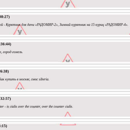
08:27)
ой - Курятник для дачи «РАДОМИР-2», Зимний курятник на 15 куриц «РАДОМИР-4».
:36:44)
т, город гомель.
6:38)
к купить в москве, снюс siberia.
:32:57)
er - is cialis over the counter, over the counter cialis.
:15)