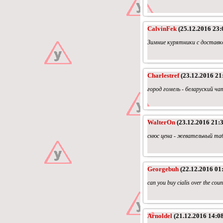
CalvinFek
(25.12.2016 23:
Зимние курятники с доставк
Charlestref
(23.12.2016 21
город гомель - беларуский ча
WalterOn
(23.12.2016 21:3
снюс цена - жевательный таба
Georgebuh
(22.12.2016 01
can you buy cialis over the count
Arnoldel
(21.12.2016 14:08