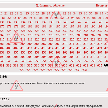
Добавить сообщение
Вернутьс
20
21
22
23
24
25
26
27
28
29
30
31
32
33
34
35
36
37
38
39
4
0
81
82
83
84
85
86
87
88
89
90
91
92
93
94
95
96
97
98
99
100
131
132
133
134
135
136
137
138
139
140
141
142
143
144
145
14
177
178
179
180
181
182
183
184
185
186
187
188
189
190
191
19
223
224
225
226
227
228
229
230
231
232
233
234
235
236
237
23
269
270
271
272
273
274
275
276
277
278
279
280
281
282
283
28
315
316
317
318
319
320
321
322
323
324
325
326
327
328
329
33
361
362
363
364
365
366
367
368
369
370
371
372
373
374
375
37
407
408
409
410
411
412
413
414
415
416
417
418
419
420
421
42
453
454
455
456
457
458
459
460
461
462
463
464
465
466
467
46
499
500
501
502
503
504
505
506
507
508
509
510
511
512
513
51
545
546
547
548
549
550
551
552
553
554
555
556
557
558
559
56
60
591
592
593
594
595
596
597
598
599
600
601
602
603
604
605
622
623
624
625
626
627
628
629
630
631
3:36)
ужно чистить салон автомобиля, Паровая чистка салона в Гомеле.
2:42:19)
ых ногтей в санкт-петербурге - удаление мозолей в спб, обработка трещин в спб.