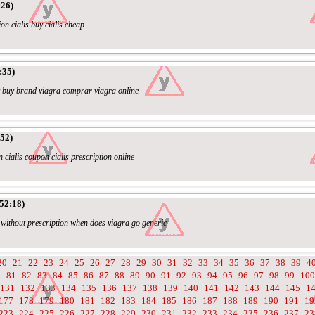
:26)
on cialis buy cialis cheap
:35)
 buy brand viagra comprar viagra online
52)
n cialis coupon cialis prescription online
52:18)
 without prescription when does viagra go generic
20
21
22
23
24
25
26
27
28
29
30
31
32
33
34
35
36
37
38
39
4
0
81
82
83
84
85
86
87
88
89
90
91
92
93
94
95
96
97
98
99
100
131
132
133
134
135
136
137
138
139
140
141
142
143
144
145
1
177
178
179
180
181
182
183
184
185
186
187
188
189
190
191
19
223
224
225
226
227
228
229
230
231
232
233
234
235
236
237
23