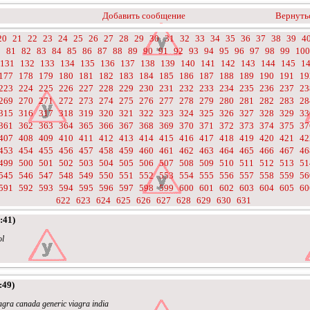
Добавить сообщение
Вернутьс
20
21
22
23
24
25
26
27
28
29
30
31
32
33
34
35
36
37
38
39
4
0
81
82
83
84
85
86
87
88
89
90
91
92
93
94
95
96
97
98
99
100
131
132
133
134
135
136
137
138
139
140
141
142
143
144
145
1
177
178
179
180
181
182
183
184
185
186
187
188
189
190
191
19
223
224
225
226
227
228
229
230
231
232
233
234
235
236
237
23
269
270
271
272
273
274
275
276
277
278
279
280
281
282
283
28
315
316
317
318
319
320
321
322
323
324
325
326
327
328
329
33
361
362
363
364
365
366
367
368
369
370
371
372
373
374
375
37
407
408
409
410
411
412
413
414
415
416
417
418
419
420
421
42
453
454
455
456
457
458
459
460
461
462
463
464
465
466
467
46
499
500
501
502
503
504
505
506
507
508
509
510
511
512
513
51
545
546
547
548
549
550
551
552
553
554
555
556
557
558
559
56
591
592
593
594
595
596
597
598
599
600
601
602
603
604
605
60
622
623
624
625
626
627
628
629
630
631
:41)
ol
:49)
iagra canada generic viagra india