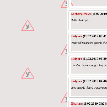
ZacharyDeawl
(11.02.2019
Hello. And Bye.
iikdyero
(11.02.2019 08:41
when will viagra be generic che
iikdyero
(11.02.2019 06:29
canadian generic viagra buy gen
iikdyero
(11.02.2019 04:46
does generic viagra work viagra
Джалал
(11.02.2019 03:24