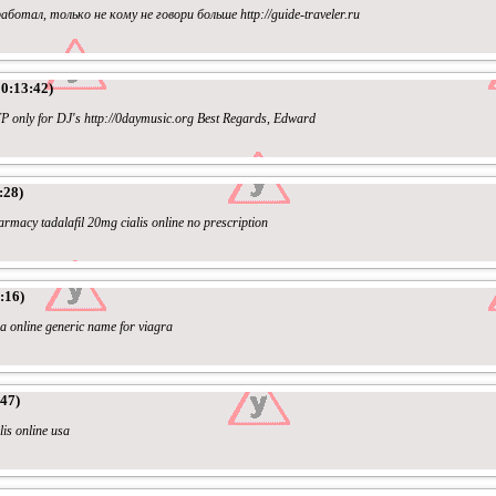
тал, только не кому не говори больше http://guide-traveler.ru
00:13:42)
P only for DJ's http://0daymusic.org Best Regards, Edward
:28)
armacy tadalafil 20mg cialis online no prescription
:16)
ra online generic name for viagra
47)
alis online usa