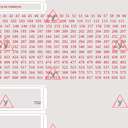
я на главную
0
41
42
43
44
45
46
47
48
49
50
51
52
53
54
55
56
57
58
59
60
101
102
103
104
105
106
107
108
109
110
111
112
113
114
115
46
147
148
149
150
151
152
153
154
155
156
157
158
159
160
161
2
193
194
195
196
197
198
199
200
201
202
203
204
205
206
207
8
239
240
241
242
243
244
245
246
247
248
249
250
251
252
253
4
285
286
287
288
289
290
291
292
293
294
295
296
297
298
299
0
331
332
333
334
335
336
337
338
339
340
341
342
343
344
345
6
377
378
379
380
381
382
383
384
385
386
387
388
389
390
391
2
423
424
425
426
427
428
429
430
431
432
433
434
435
436
437
8
469
470
471
472
473
474
475
476
477
478
479
480
481
482
483
4
515
516
517
518
519
520
521
522
523
524
525
526
527
528
529
0
561
562
563
564
565
566
567
568
569
570
571
572
573
574
575
6
607
608
609
610
611
612
613
614
615
616
617
618
619
620
621
7532