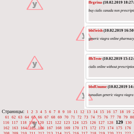
ffrgrina
(10.02.2019 18:27
buy cialis canada non prescripti
bbiSeish
(10.02.2019 16:50
generic viagra online pharmacy
ffhTeste
(10.02.2019 15:12:
cialis online without prescriptio
bbdUnume
(10.02.2019 14:
canadian generic viagra viagra
Страницы:
1
2
3
4
5
6
7
8
9
10
11
12
13
14
15
16
17
18
19
61
62
63
64
65
66
67
68
69
70
71
72
73
74
75
76
77
78
79
8
129
116
117
118
119
120
121
122
123
124
125
126
127
128
130
162
163
164
165
166
167
168
169
170
171
172
173
174
175
176
208
209
210
211
212
213
214
215
216
217
218
219
220
221
222