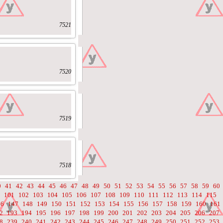
7521
7520
7519
7518
0
41
42
43
44
45
46
47
48
49
50
51
52
53
54
55
56
57
58
59
60
101
102
103
104
105
106
107
108
109
110
111
112
113
114
115
46
147
148
149
150
151
152
153
154
155
156
157
158
159
160
161
2
193
194
195
196
197
198
199
200
201
202
203
204
205
206
207
8
239
240
241
242
243
244
245
246
247
248
249
250
251
252
253