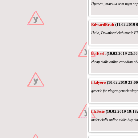
Привет, таюша вот тут зарабо
EdwardBraft
(11.02.2019 
Hello, Download club music FT
bbiErelt
(10.02.2019 23:50
cheap cialis online canadian ph
iikdyero
(10.02.2019 23:00
generic for viagra generic viag
ffhTeste
(10.02.2019 19:18:
order cialis online cialis buy ci