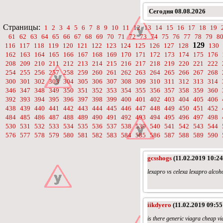
Сегодня
08.08.2026
Страницы:
1
2
3
4
5
6
7
8
9
10
11
12
13
14
15
16
17
18
19
61
62
63
64
65
66
67
68
69
70
71
72
73
74
75
76
77
78
79
8
129
116
117
118
119
120
121
122
123
124
125
126
127
128
130
162
163
164
165
166
167
168
169
170
171
172
173
174
175
176
208
209
210
211
212
213
214
215
216
217
218
219
220
221
222
254
255
256
257
258
259
260
261
262
263
264
265
266
267
268
300
301
302
303
304
305
306
307
308
309
310
311
312
313
314
346
347
348
349
350
351
352
353
354
355
356
357
358
359
360
392
393
394
395
396
397
398
399
400
401
402
403
404
405
406
438
439
440
441
442
443
444
445
446
447
448
449
450
451
452
484
485
486
487
488
489
490
491
492
493
494
495
496
497
498
530
531
532
533
534
535
536
537
538
539
540
541
542
543
544
576
577
578
579
580
581
582
583
584
585
586
587
588
589
590
gcsshogs
(11.02.2019 10:24
lexapro vs celexa lexapro alcoh
iikdyero
(11.02.2019 09:55
is there generic viagra cheap v