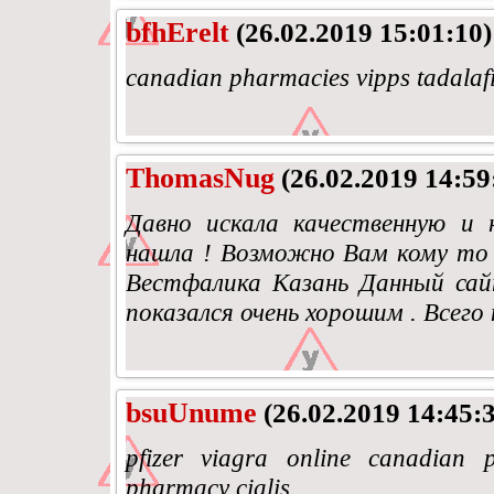
bfhErelt
(26.02.2019 15:01:10)
canadian pharmacies vipps tadalaf
ThomasNug
(26.02.2019 14:59
Давно искала качественную и 
нашла ! Возможно Вам кому то
Вестфалика Казань Данный са
показался очень хорошим . Всего
bsuUnume
(26.02.2019 14:45:
pfizer viagra online canadian 
pharmacy cialis