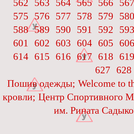
562
563
564
565
566
56
575
576
577
578
579
58
588
589
590
591
592
59
601
602
603
604
605
60
614
615
616
617
618
61
627
628
Пошив одежды;
Welcome to th
кровли;
Центр Спортивного М
им. Рината Садыко