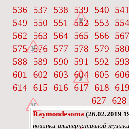
536
537
538
539
540
54
549
550
551
552
553
55
562
563
564
565
566
56
575
576
577
578
579
58
588
589
590
591
592
59
601
602
603
604
605
60
614
615
616
617
618
61
627
628
Raymondesoma
(26.02.2019 1
новинки альтернативной музыки 