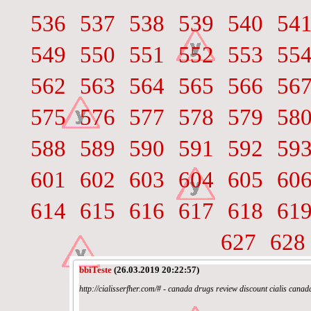
536
537
538
539
540
54
549
550
551
552
553
55
562
563
564
565
566
56
575
576
577
578
579
58
588
589
590
591
592
59
601
602
603
604
605
60
614
615
616
617
618
61
627
628
bbiTeste
(26.03.2019 20:22:57)
http://cialisserfher.com/# - canada drugs review discount cialis cana