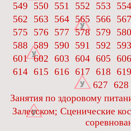
549
550
551
552
553
55
562
563
564
565
566
56
575
576
577
578
579
58
588
589
590
591
592
59
601
602
603
604
605
60
614
615
616
617
618
61
627
628
Занятия по здоровому пита
Залесском;
Сценические ко
соревнова