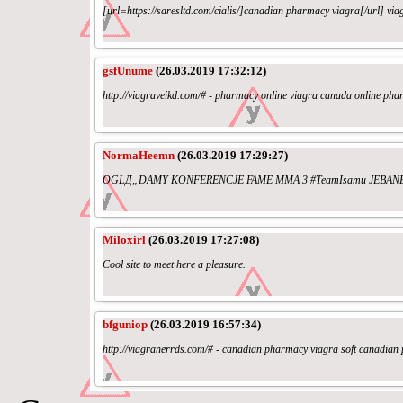
[url=https://saresltd.com/cialis/]canadian pharmacy viagra[/url] v
gsfUnume
(26.03.2019 17:32:12)
http://viagraveikd.com/# - pharmacy online viagra canada online ph
NormaHeemn
(26.03.2019 17:29:27)
OGLД„DAMY KONFERENCJE FAME MMA 3 #TeamIsamu JEBANE KURW
Miloxirl
(26.03.2019 17:27:08)
Cool site to meet here a pleasure.
bfguniop
(26.03.2019 16:57:34)
http://viagranerrds.com/# - canadian pharmacy viagra soft canadian