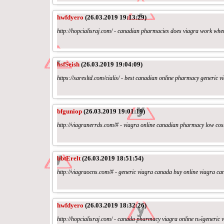
hwfdyero
(26.03.2019 19:13:29)
http://hopcialisraj.com/ - canadian pharmacies does viagra work whe
hsfSeish
(26.03.2019 19:04:09)
https://saresltd.com/cialis/ - best canadian online pharmacy generic 
bfguniop
(26.03.2019 19:01:19)
http://viagranerrds.com/# - viagra online canadian pharmacy low co
bbtErelt
(26.03.2019 18:51:54)
http://viagraocns.com/# - generic viagra canada buy online viagra c
hwfdyero
(26.03.2019 18:32:26)
http://hopcialisraj.com/ - canada pharmacy viagra online п»їgeneric 