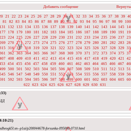
Добавить сообщение
Вернутьс
20
21
22
23
24
25
26
27
28
29
30
31
32
33
34
35
36
37
38
39
4
0
81
82
83
84
85
86
87
88
89
90
91
92
93
94
95
96
97
98
99
100
131
132
133
134
135
136
137
138
139
140
141
142
143
144
145
14
177
178
179
180
181
182
183
184
185
186
187
188
189
190
191
19
223
224
225
226
227
228
229
230
231
232
233
234
235
236
237
23
269
270
271
272
273
274
275
276
277
278
279
280
281
282
283
28
315
316
317
318
319
320
321
322
323
324
325
326
327
328
329
33
361
362
363
364
365
366
367
368
369
370
371
372
373
374
375
37
407
408
409
410
411
412
413
414
415
416
417
418
419
420
421
42
453
454
455
456
457
458
459
460
461
462
463
464
465
466
467
46
499
500
501
502
503
504
505
506
507
508
509
510
511
512
513
51
545
546
547
548
549
550
551
552
553
554
555
556
557
558
559
56
591
592
593
594
595
596
597
598
599
600
601
602
603
604
605
60
622
623
624
625
626
627
628
629
630
631
:33)
ПДД
4:10:21)
ahdheogk5l.xn--p1ai/p200044678-forsunka-095000-0710.html