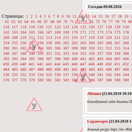
Сегодня
09.08.2026
Страницы:
1
2
3
4
5
6
7
8
9
10
11
12
13
14
15
16
17
18
19
61
62
63
64
65
66
67
68
69
70
71
72
73
74
75
76
77
78
79
8
116
117
118
119
120
121
122
123
124
125
126
127
128
129
130
162
163
164
165
166
167
168
169
170
171
172
173
174
175
176
208
209
210
211
212
213
214
215
216
217
218
219
220
221
222
254
255
256
257
258
259
260
261
262
263
264
265
266
267
268
300
301
302
303
304
305
306
307
308
309
310
311
312
313
314
346
347
348
349
350
351
352
353
354
355
356
357
358
359
360
392
393
394
395
396
397
398
399
400
401
402
403
404
405
406
438
439
440
441
442
443
444
445
446
447
448
449
450
451
452
484
485
486
487
488
489
490
491
492
493
494
495
496
497
498
530
531
532
533
534
535
536
537
538
539
540
541
542
543
544
576
577
578
579
580
581
582
583
584
585
586
587
588
589
590
Allennet
(21.04.2018 18:18
благодушный сайт Билеты 
Loganwapse
(21.04.2018 1
дельный ресурс https://xn--80