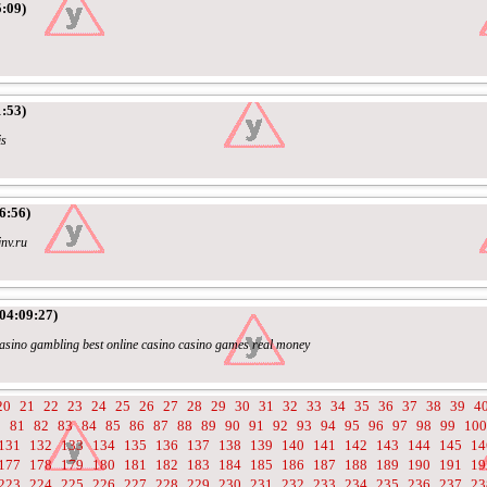
:09)
:53)
is
6:56)
jnv.ru
04:09:27)
casino gambling best online casino casino games real money
20
21
22
23
24
25
26
27
28
29
30
31
32
33
34
35
36
37
38
39
4
0
81
82
83
84
85
86
87
88
89
90
91
92
93
94
95
96
97
98
99
100
131
132
133
134
135
136
137
138
139
140
141
142
143
144
145
14
177
178
179
180
181
182
183
184
185
186
187
188
189
190
191
19
223
224
225
226
227
228
229
230
231
232
233
234
235
236
237
23