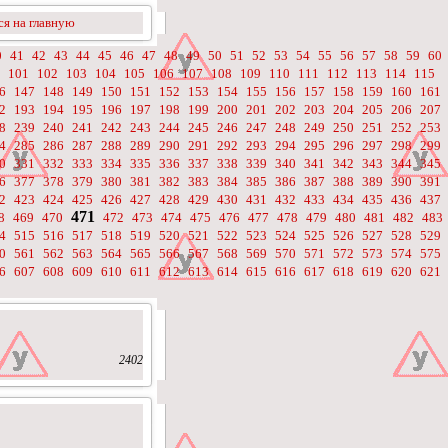
я на главную
0
41
42
43
44
45
46
47
48
49
50
51
52
53
54
55
56
57
58
59
60
101
102
103
104
105
106
107
108
109
110
111
112
113
114
115
6
147
148
149
150
151
152
153
154
155
156
157
158
159
160
161
2
193
194
195
196
197
198
199
200
201
202
203
204
205
206
207
8
239
240
241
242
243
244
245
246
247
248
249
250
251
252
253
4
285
286
287
288
289
290
291
292
293
294
295
296
297
298
299
0
331
332
333
334
335
336
337
338
339
340
341
342
343
344
345
6
377
378
379
380
381
382
383
384
385
386
387
388
389
390
391
2
423
424
425
426
427
428
429
430
431
432
433
434
435
436
437
471
8
469
470
472
473
474
475
476
477
478
479
480
481
482
483
4
515
516
517
518
519
520
521
522
523
524
525
526
527
528
529
0
561
562
563
564
565
566
567
568
569
570
571
572
573
574
575
6
607
608
609
610
611
612
613
614
615
616
617
618
619
620
621
2402