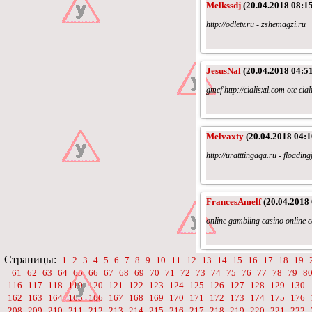
Melkssdj
(20.04.2018 08:15
http://odletv.ru - zshemagzi.ru
JesusNal
(20.04.2018 04:51
gmcf http://cialisxtl.com otc cial
Melvaxty
(20.04.2018 04:1
http://uratttingaqa.ru - floading
FrancesAmelf
(20.04.2018 
online gambling casino online 
Страницы:
1
2
3
4
5
6
7
8
9
10
11
12
13
14
15
16
17
18
19
61
62
63
64
65
66
67
68
69
70
71
72
73
74
75
76
77
78
79
8
116
117
118
119
120
121
122
123
124
125
126
127
128
129
130
162
163
164
165
166
167
168
169
170
171
172
173
174
175
176
208
209
210
211
212
213
214
215
216
217
218
219
220
221
222