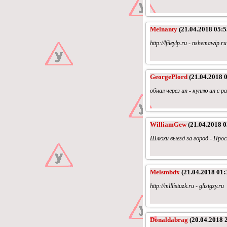
Melnanty
(21.04.2018 05:5
http://lfileylp.ru - nshemawip.ru
GeorgePlord
(21.04.2018 0
обнал через ип - куплю ип с
WilliamGew
(21.04.2018 0
Шлюхи выезд за город - Про
Melsmbdx
(21.04.2018 01:
http://mlllistuzk.ru - glistgzy.ru
Donaldabrag
(20.04.2018 