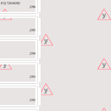
r ICQ 726166382
2396
2395
2394
2393
2392