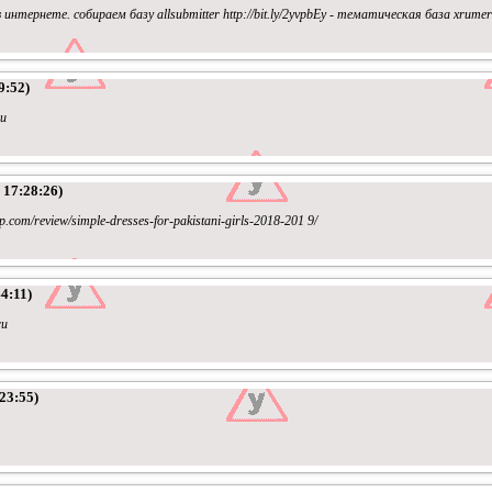
тернете. собираем базу allsubmitter http://bit.ly/2yvpbEy - тематическая база xrume
9:52)
ru
 17:28:26)
hop.com/review/simple-dresses-for-pakistani-girls-2018-201 9/
4:11)
ru
23:55)