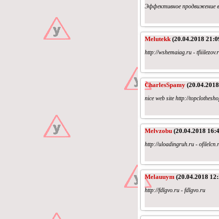
Эффективное продвижение в ин
Melutekk
(20.04.2018 21:0
http://wshemaiag.ru - tfiiilezov.
CharlesSpamy
(20.04.2018
nice web site http://topclothes
Melvzobu
(20.04.2018 16:4
http://uloadingruh.ru - ofilelcn.
Melauuym
(20.04.2018 12:
http://fdlgvo.ru - fdlgvo.ru