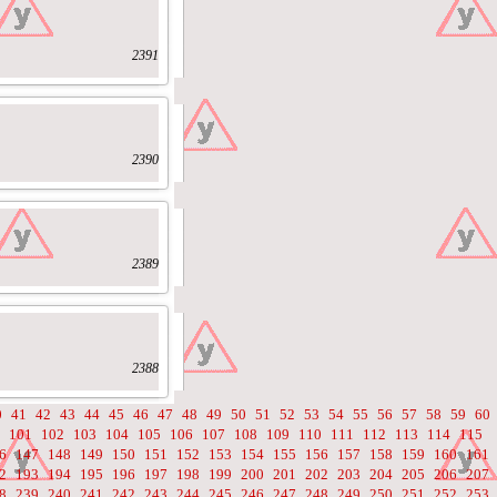
2391
2390
2389
2388
0
41
42
43
44
45
46
47
48
49
50
51
52
53
54
55
56
57
58
59
60
101
102
103
104
105
106
107
108
109
110
111
112
113
114
115
6
147
148
149
150
151
152
153
154
155
156
157
158
159
160
161
2
193
194
195
196
197
198
199
200
201
202
203
204
205
206
207
8
239
240
241
242
243
244
245
246
247
248
249
250
251
252
253