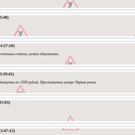
5:48)
4:27:10)
 расчетным счетом, нужно обналичить.
3:29:42)
ститутки по 2500 рублей, Проститутки метро Черная речка.
31:03)
23:47:12)