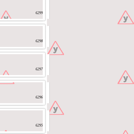
6299
6298
6297
6296
6295