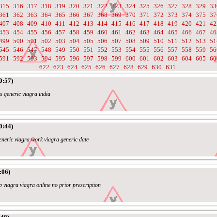
315
316
317
318
319
320
321
322
323
324
325
326
327
328
329
33
361
362
363
364
365
366
367
368
369
370
371
372
373
374
375
37
407
408
409
410
411
412
413
414
415
416
417
418
419
420
421
42
453
454
455
456
457
458
459
460
461
462
463
464
465
466
467
46
499
500
501
502
503
504
505
506
507
508
509
510
511
512
513
51
545
546
547
548
549
550
551
552
553
554
555
556
557
558
559
56
591
592
593
594
595
596
597
598
599
600
601
602
603
604
605
60
622
623
624
625
626
627
628
629
630
631
0:57)
s generic viagra india
0:44)
eneric viagra work viagra generic date
:06)
 viagra viagra online no prior prescription