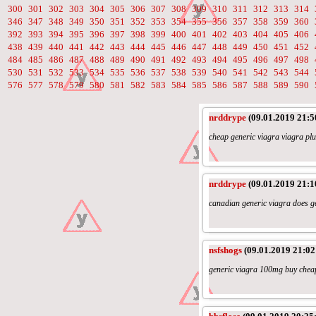
300
301
302
303
304
305
306
307
308
309
310
311
312
313
314
346
347
348
349
350
351
352
353
354
355
356
357
358
359
360
392
393
394
395
396
397
398
399
400
401
402
403
404
405
406
438
439
440
441
442
443
444
445
446
447
448
449
450
451
452
484
485
486
487
488
489
490
491
492
493
494
495
496
497
498
530
531
532
533
534
535
536
537
538
539
540
541
542
543
544
576
577
578
579
580
581
582
583
584
585
586
587
588
589
590
nrddrype
(09.01.2019 21:5
cheap generic viagra viagra plu
nrddrype
(09.01.2019 21:1
canadian generic viagra does g
nsfshogs
(09.01.2019 21:02
generic viagra 100mg buy cheap