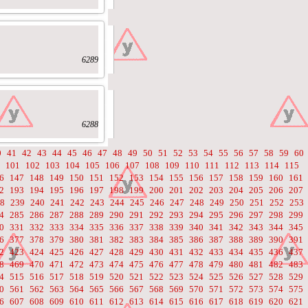
6289
6288
0
41
42
43
44
45
46
47
48
49
50
51
52
53
54
55
56
57
58
59
60
101
102
103
104
105
106
107
108
109
110
111
112
113
114
115
6
147
148
149
150
151
152
153
154
155
156
157
158
159
160
161
2
193
194
195
196
197
198
199
200
201
202
203
204
205
206
207
8
239
240
241
242
243
244
245
246
247
248
249
250
251
252
253
4
285
286
287
288
289
290
291
292
293
294
295
296
297
298
299
0
331
332
333
334
335
336
337
338
339
340
341
342
343
344
345
6
377
378
379
380
381
382
383
384
385
386
387
388
389
390
391
2
423
424
425
426
427
428
429
430
431
432
433
434
435
436
437
8
469
470
471
472
473
474
475
476
477
478
479
480
481
482
483
4
515
516
517
518
519
520
521
522
523
524
525
526
527
528
529
0
561
562
563
564
565
566
567
568
569
570
571
572
573
574
575
6
607
608
609
610
611
612
613
614
615
616
617
618
619
620
621