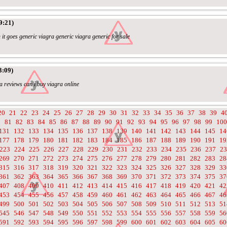
9:21)
it goes generic viagra generic viagra generic for sale
3:09)
a reviews can i buy viagra online
20
21
22
23
24
25
26
27
28
29
30
31
32
33
34
35
36
37
38
39
4
0
81
82
83
84
85
86
87
88
89
90
91
92
93
94
95
96
97
98
99
100
131
132
133
134
135
136
137
138
139
140
141
142
143
144
145
14
177
178
179
180
181
182
183
184
185
186
187
188
189
190
191
19
223
224
225
226
227
228
229
230
231
232
233
234
235
236
237
23
269
270
271
272
273
274
275
276
277
278
279
280
281
282
283
28
315
316
317
318
319
320
321
322
323
324
325
326
327
328
329
33
361
362
363
364
365
366
367
368
369
370
371
372
373
374
375
37
407
408
409
410
411
412
413
414
415
416
417
418
419
420
421
42
453
454
455
456
457
458
459
460
461
462
463
464
465
466
467
46
499
500
501
502
503
504
505
506
507
508
509
510
511
512
513
51
545
546
547
548
549
550
551
552
553
554
555
556
557
558
559
56
591
592
593
594
595
596
597
598
599
600
601
602
603
604
605
60