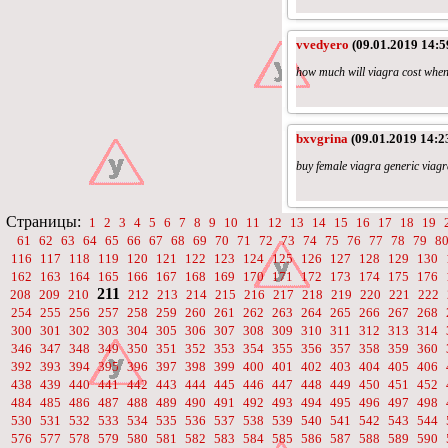
vvedyero
(09.01.2019 14:5
how much will viagra cost when 
bxvgrina
(09.01.2019 14:2
buy female viagra generic viagr
Страницы:
1
2
3
4
5
6
7
8
9
10
11
12
13
14
15
16
17
18
19
61
62
63
64
65
66
67
68
69
70
71
72
73
74
75
76
77
78
79
8
116
117
118
119
120
121
122
123
124
125
126
127
128
129
130
162
163
164
165
166
167
168
169
170
171
172
173
174
175
176
211
208
209
210
212
213
214
215
216
217
218
219
220
221
222
254
255
256
257
258
259
260
261
262
263
264
265
266
267
268
300
301
302
303
304
305
306
307
308
309
310
311
312
313
314
346
347
348
349
350
351
352
353
354
355
356
357
358
359
360
392
393
394
395
396
397
398
399
400
401
402
403
404
405
406
438
439
440
441
442
443
444
445
446
447
448
449
450
451
452
484
485
486
487
488
489
490
491
492
493
494
495
496
497
498
530
531
532
533
534
535
536
537
538
539
540
541
542
543
544
576
577
578
579
580
581
582
583
584
585
586
587
588
589
590