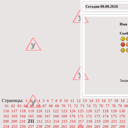
Сегодня
08.08.2026
Имя
Соо
Защи
Страницы:
1
2
3
4
5
6
7
8
9
10
11
12
13
14
15
16
17
18
19
61
62
63
64
65
66
67
68
69
70
71
72
73
74
75
76
77
78
79
8
116
117
118
119
120
121
122
123
124
125
126
127
128
129
130
162
163
164
165
166
167
168
169
170
171
172
173
174
175
176
211
208
209
210
212
213
214
215
216
217
218
219
220
221
222
254
255
256
257
258
259
260
261
262
263
264
265
266
267
268