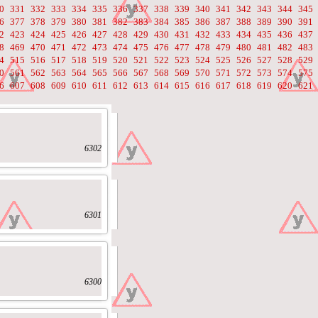
0
331
332
333
334
335
336
337
338
339
340
341
342
343
344
345
6
377
378
379
380
381
382
383
384
385
386
387
388
389
390
391
2
423
424
425
426
427
428
429
430
431
432
433
434
435
436
437
8
469
470
471
472
473
474
475
476
477
478
479
480
481
482
483
4
515
516
517
518
519
520
521
522
523
524
525
526
527
528
529
0
561
562
563
564
565
566
567
568
569
570
571
572
573
574
575
6
607
608
609
610
611
612
613
614
615
616
617
618
619
620
621
6302
6301
6300