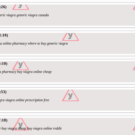
:26)
neric viagra generic viagra canada
1:10)
a online pharmacy where to buy generic viagra
:10)
ra pharmacy buy viagra online cheap
:53)
ra viagra online prescription free
:18)
 buy viagra cheap buy viagra online reddit