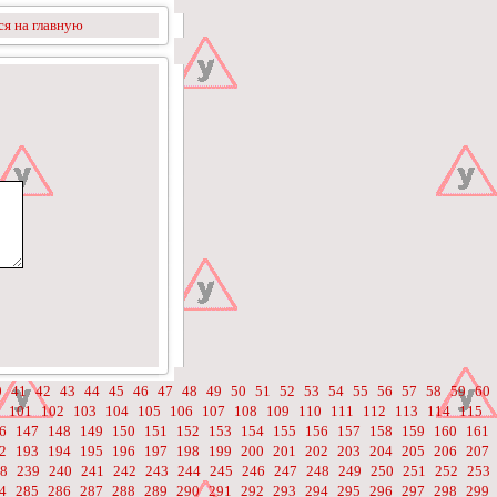
я на главную
0
41
42
43
44
45
46
47
48
49
50
51
52
53
54
55
56
57
58
59
60
101
102
103
104
105
106
107
108
109
110
111
112
113
114
115
6
147
148
149
150
151
152
153
154
155
156
157
158
159
160
161
2
193
194
195
196
197
198
199
200
201
202
203
204
205
206
207
8
239
240
241
242
243
244
245
246
247
248
249
250
251
252
253
4
285
286
287
288
289
290
291
292
293
294
295
296
297
298
299