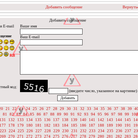
Добавить сообщение
Вернутьс
Добавить сообщение
и E-mail
Ваше имя
бщение
Ваш E-mail
RB
тный код:
(введите число, указанное на картинке)
20
21
22
23
24
25
26
27
28
29
30
31
32
33
34
35
36
37
38
39
4
0
81
82
83
84
85
86
87
88
89
90
91
92
93
94
95
96
97
98
99
100
131
132
133
134
135
136
137
138
139
140
141
142
143
144
145
14
177
178
179
180
181
182
183
184
185
186
187
188
189
190
191
19
223
224
225
226
227
228
229
230
231
232
233
234
235
236
237
23
269
270
271
272
273
274
275
276
277
278
279
280
281
282
283
28